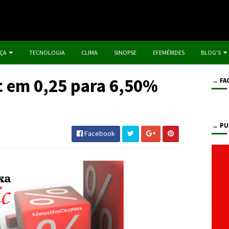
IÇA
TECNOLOGIA
CLIMA
SINOPSE
EFEMÉRIDES
BLOG'S
c em 0,25 para 6,50%
→ FA
→ PU
Facebook