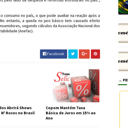
es pelo lado da despesa e reformas estruturais no país”,
 o consumo no país, o que pode auxiliar na reação após a
. No entanto, a queda no juro básico tem causado efeito
onsumidores, segundo cálculos da Associação Nacional dos
tabilidade (Anefac).
 #Selic #JdC #JornaldosCanyons
Facebook
→ PR
os Abrirá Shows
Copom Mantém Taxa
 N' Roses no Brasil
Básica de Juros em 15% ao
Ano