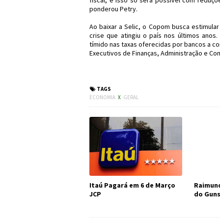
fiscal, e isso só será possível com reduçõ
ponderou Petry.
Ao baixar a Selic, o Copom busca estimular
crise que atingiu o país nos últimos anos
tímido nas taxas oferecidas por bancos a c
Executivos de Finanças, Administração e Con
#Economia #Copom
TAGS
ECONOMIA
X
GERAL
Itaú Pagará em 6 de Março
Raimund
JCP
do Guns