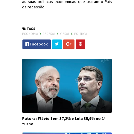
as suas políticas econômicas que tiraram o País
da recessão.
#Política #MDB #MichelTemer #Economia #JdC
TAGS
ECONOMIA
X
FEDERAL
X
GERAL
X
POLÍTICA
Facebook
Futura: Flávio tem 37,2% e Lula 35,9% no 1º
turno