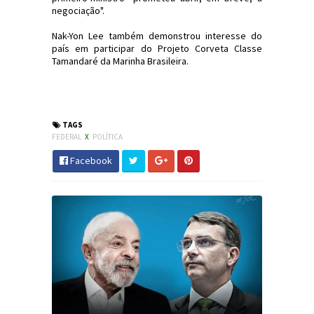
negociação".
Nak-Yon Lee também demonstrou interesse do
país em participar do Projeto Corveta Classe
Tamandaré da Marinha Brasileira.
#MichelTemer #Política #OCDE #JdC
#JornaldosCanyons
TAGS
FEDERAL
X
POLÍTICA
Facebook