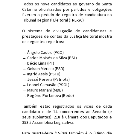
Todos os nove candidatos ao governo de Santa
Catarina oficializados por partidos e coligações
fizeram o pedido de registro de candidatura no
Tribunal Regional Eleitoral (TRE-SC).
O sistema de divulgação de candidaturas e
prestações de contas da Justiça Eleitoral mostra
os seguintes registros:
→ Ângelo Castro (PCO)
→ Carlos Moisés da Silva (PSL)
→ Décio Lima (PT)
→ Gelson Merisio (PSD)
→ Ingrid Assis (PSTU)
→ Jessé Pereira (Patriota)
→ Leonel Camasão (PSOL)
→ Mauro Mariani (MDB)
→ Rogério Portanova (Rede)
Também estão registrados os vices de cada
candidato e de 14 concorrentes ao Senado (e
seus suplentes), 218 à Câmara dos Deputados e
353 à Assembleia Legislativa.
Esta quarta-feira (15/08) também é o último dia