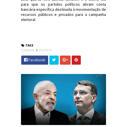
para que os partidos políticos abram conta
bancária específica destinada à movimentação de
recursos públicos e privados para a campanha
eleitoral.
#Eleições2018 #SC #Política #JdC
#JornaldosCanyons
TAGS
ESTADUAL
X
POLÍTICA
Facebook