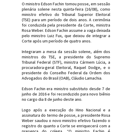
O ministro Edson Fachin tomou posse, em sessão
plenária solene nesta quinta-feira (16/08), como
ministro efetivo do Tribunal Superior Eleitoral
(TSE) para um período de dois anos. A cerimônia
foi conduzida pela presidente da Corte, ministra
Rosa Weber. Edson Fachin assume a vaga deixada
pelo ministro Luiz Fux, que deixou de integrar a
Corte após um período de quatro anos.
Integraram a mesa da sessão solene, além dos
ministros do TSE, a presidente do Supremo
Tribunal Federal (STF), ministra Cármem Lúcia, a
procuradora-geral Eleitoral, Raquel Dodge, e o
presidente do Conselho Federal da Ordem dos
Advogados do Brasil (OAB), Cláudio Lamachia.
Edson Fachin era ministro substituto desde 7 de
junho de 2016 e foi reconduzido para novo biênio
no cargo dia 8 de junho deste ano.
Logo após a execução do Hino Nacional e a
assinatura do termo de posse, a presidente Rosa
Weber saudou o novo ministro efetivo fazendo o
registro do quanto a Corte se enriquecerá com a
presença do colega. “O ministro Fachin é