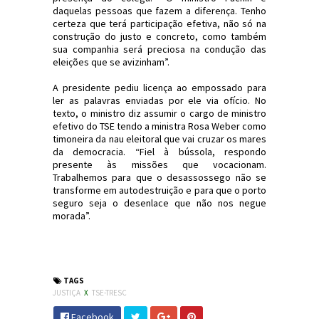
daquelas pessoas que fazem a diferença. Tenho
certeza que terá participação efetiva, não só na
construção do justo e concreto, como também
sua companhia será preciosa na condução das
eleições que se avizinham”.
A presidente pediu licença ao empossado para
ler as palavras enviadas por ele via ofício. No
texto, o ministro diz assumir o cargo de ministro
efetivo do TSE tendo a ministra Rosa Weber como
timoneira da nau eleitoral que vai cruzar os mares
da democracia. “Fiel à bússola, respondo
presente às missões que vocacionam.
Trabalhemos para que o desassossego não se
transforme em autodestruição e para que o porto
seguro seja o desenlace que não nos negue
morada”.
#TSE #Eleições2018 #Justiça #JornaldosCanyons
#JdC
TAGS
JUSTIÇA
X
TSE-TRESC
Facebook