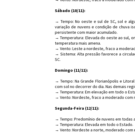
Sábado (10/11):
→ Tempo: No oeste e sul de SC, sol e algu
variação de nuvens e condição de chuva iso
persistente com maior acumulado.
→ Temperatura: Elevada do oeste ao sul, on
temperatura mais amena.
→ Vento: Leste a nordeste, fraco a moderado
→ Sistema: Alta pressão favorece a circula
SC.
Domingo (11/11):
→ Tempo: Na Grande Florianópolis e Litora
com sol no decorrer do dia. Nas demais reg
→ Temperatura: Em elevação em todo o Estad
→ Vento: Nordeste, fraco a moderado com r
Segunda-Feira (12/11):
→ Tempo: Predomínio de nuvens em todas a
→ Temperatura: Elevada em todo o Estado.
→ Vento: Nordeste a norte, moderado com r