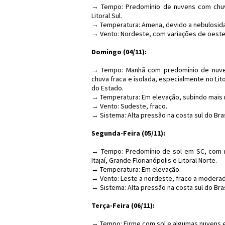
→ Tempo: Predomínio de nuvens com chuv
Litoral Sul.
→ Temperatura: Amena, devido a nebulosida
→ Vento: Nordeste, com variações de oeste
Domingo (04/11):
→ Tempo: Manhã com predomínio de nuvens
chuva fraca e isolada, especialmente no Lit
do Estado.
→ Temperatura: Em elevação, subindo mais 
→ Vento: Sudeste, fraco.
→ Sistema: Alta pressão na costa sul do Bras
Segunda-Feira (05/11):
→ Tempo: Predomínio de sol em SC, com ma
Itajaí, Grande Florianópolis e Litoral Norte.
→ Temperatura: Em elevação.
→ Vento: Leste a nordeste, fraco a modera
→ Sistema: Alta pressão na costa sul do Bras
Terça-Feira (06/11):
→ Tempo: Firme com sol e algumas nuvens 