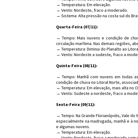
→ Temperatura: Em elevação.
→ Vento: Nordeste, fraco a moderado.
→ Sistema: Alta pressão na costa sul do Bras
Quarta-Feira (07/11):
→ Tempo: Mais nuvens e condição de chuva f
circulação marítima. Nas demais regiões, a
→ Temperatura: Diminui do Planalto ao Litora
→ Vento: Nordeste a sudeste, fraco a mode
Quinta-Feira (08/11):
→ Tempo: Manhã com nuvens em todas as r
condição de chuva no Litoral Norte, associad
→ Temperatura: Em elevação, mais alta no O
→ Vento: Sudeste a nordeste, fraco a mode
Sexta-Feira (09/11):
→ Tempo: Na Grande Florianópolis, Vale do It
especialmente na madrugada, manhã e à noit
e algumas nuvens.
→ Temperatura: Em elevação.
→ Vento: Nordeste, fraco a moderado com r