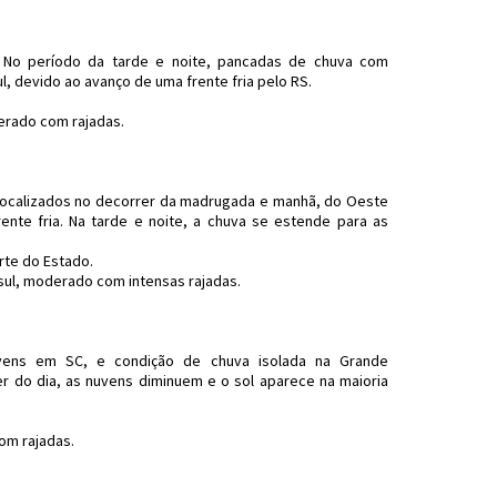
No período da tarde e noite, pancadas de chuva com
l, devido ao avanço de uma frente fria pelo RS.
erado com rajadas.
localizados no decorrer da madrugada e manhã, do Oeste
rente fria. Na tarde e noite, a chuva se estende para as
rte do Estado.
sul, moderado com intensas rajadas.
ns em SC, e condição de chuva isolada na Grande
er do dia, as nuvens diminuem e o sol aparece na maioria
om rajadas.
Tempo #SC #JornaldosCanyons #JdC