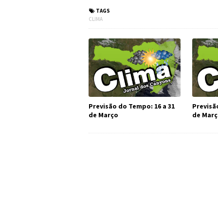
TAGS
CLIMA
Previsão do Tempo: 16 a 31
Previsã
de Março
de Mar