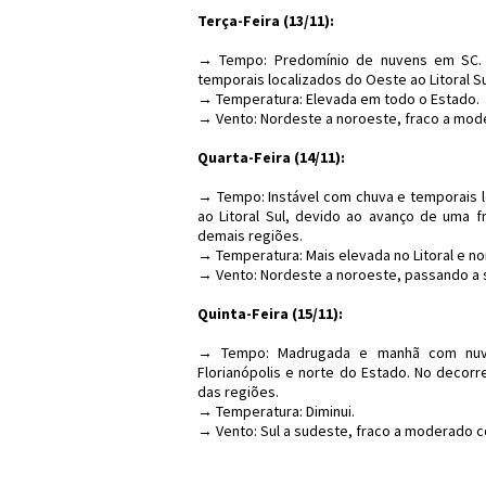
Terça-Feira (13/11):
→ Tempo: Predomínio de nuvens em SC. 
temporais localizados do Oeste ao Litoral Su
→ Temperatura: Elevada em todo o Estado.
→ Vento: Nordeste a noroeste, fraco a mod
Quarta-Feira (14/11):
→ Tempo: Instável com chuva e temporais 
ao Litoral Sul, devido ao avanço de uma f
demais regiões.
→ Temperatura: Mais elevada no Litoral e no
→ Vento: Nordeste a noroeste, passando a 
Quinta-Feira (15/11):
→ Tempo: Madrugada e manhã com nuve
Florianópolis e norte do Estado. No decorr
das regiões.
→ Temperatura: Diminui.
→ Vento: Sul a sudeste, fraco a moderado c
#Clima #PrevisãoDo