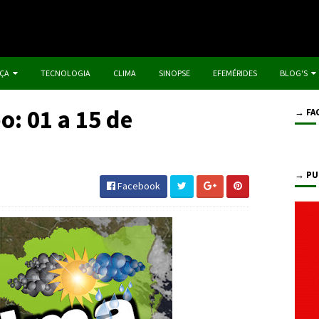
IÇA
TECNOLOGIA
CLIMA
SINOPSE
EFEMÉRIDES
BLOG'S
: 01 a 15 de
→ FA
→ PU
Facebook