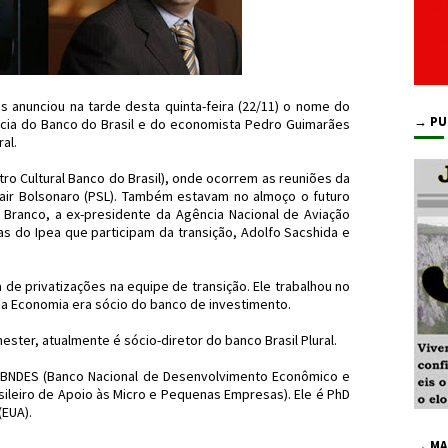
s anunciou na tarde desta quinta-feira (22/11) o nome do
→ PU
ia do Banco do Brasil e do economista Pedro Guimarães
al.
ro Cultural Banco do Brasil), onde ocorrem as reuniões da
Jair Bolsonaro (PSL). Também estavam no almoço o futuro
 Branco, a ex-presidente da Agência Nacional de Aviação
tas do Ipea que participam da transição, Adolfo Sacshida e
de privatizações na equipe de transição. Ele trabalhou no
 da Economia era sócio do banco de investimento.
ter, atualmente é sócio-diretor do banco Brasil Plural.
o BNDES (Banco Nacional de Desenvolvimento Econômico e
sileiro de Apoio às Micro e Pequenas Empresas). Ele é PhD
(EUA).
→ MA