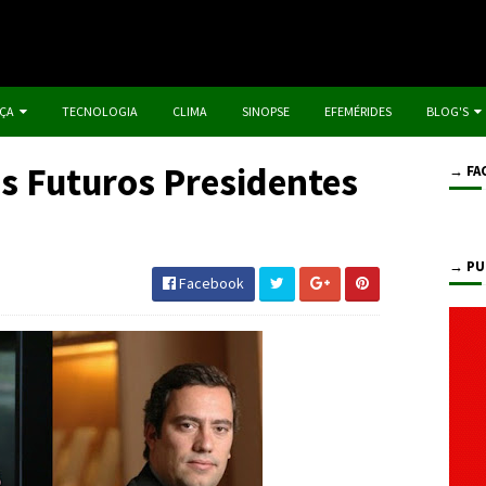
IÇA
TECNOLOGIA
CLIMA
SINOPSE
EFEMÉRIDES
BLOG'S
s Futuros Presidentes
→ FA
→ PU
Facebook