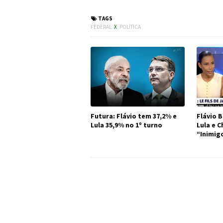
#Política #Bolsonaro
TAGS
FEDERAL
X
POLÍTICA
Futura: Flávio tem 37,2% e
Flávio B
Lula 35,9% no 1º turno
Lula e 
“Inimig