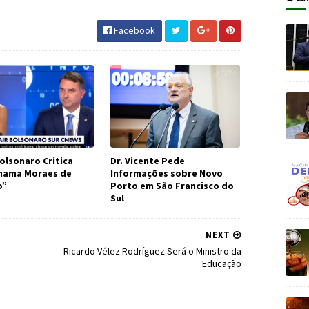
 #Economia #JornaldosCanyons #JdC
Facebook
olsonaro Critica
Dr. Vicente Pede
Chama Moraes de
Informações sobre Novo
o”
Porto em São Francisco do
Sul
NEXT
Ricardo Vélez Rodríguez Será o Ministro da
Educação