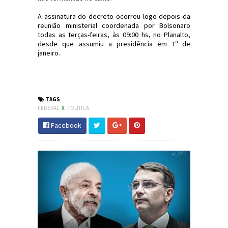
A assinatura do decreto ocorreu logo depois da
reunião ministerial coordenada por Bolsonaro
todas as terças-feiras, às 09:00 hs, no Planalto,
desde que assumiu a presidência em 1º de
janeiro.
#Bolsonaro #PosseDeArma #Política
#JornaldosCanyons #JdC
TAGS
FEDERAL
X
POLÍTICA
Facebook