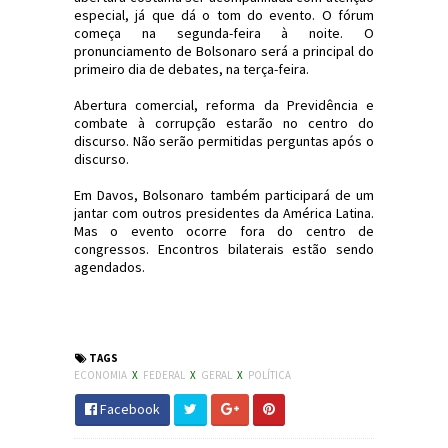
especial, já que dá o tom do evento. O fórum
começa na segunda-feira à noite. O
pronunciamento de Bolsonaro será a principal do
primeiro dia de debates, na terça-feira.
Abertura comercial, reforma da Previdência e
combate à corrupção estarão no centro do
discurso. Não serão permitidas perguntas após o
discurso.
Em Davos, Bolsonaro também participará de um
jantar com outros presidentes da América Latina.
Mas o evento ocorre fora do centro de
congressos. Encontros bilaterais estão sendo
agendados.
#Política #Economia #Davos2019
#KornaldosCanyons #JdC
TAGS
ECONOMIA
X
FEDERAL
X
GERAL
X
POLÍTICA
Facebook