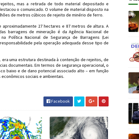
ejeitos, mas a retirada de todo material depositado e
 destacou o comunicado. O volume de material disposto na
ões de metros cúbicos de rejeito de minério de ferro.
de aproximadamente 27 hectares e 87 metros de altura. A
 das barragens de mineração é da Agência Nacional de
 na Política Nacional de Segurança de Barragens (Lei
 a responsabilidade pela operação adequada desse tipo de
 era uma estrutura destinada à contenção de rejeitos, de
ias documentais. Em termos de segurança operacional, o
isco baixo e de dano potencial associado alto – em função
 econômicos sociais e ambientais.
#MeioAmbiente #JornaldosCanyons #JdC
Facebook