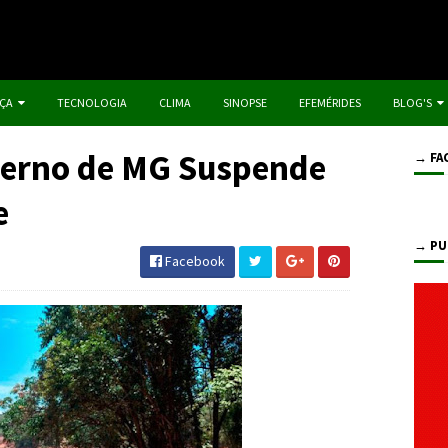
IÇA
TECNOLOGIA
CLIMA
SINOPSE
EFEMÉRIDES
BLOG'S
erno de MG Suspende
→ FA
e
→ PU
Facebook