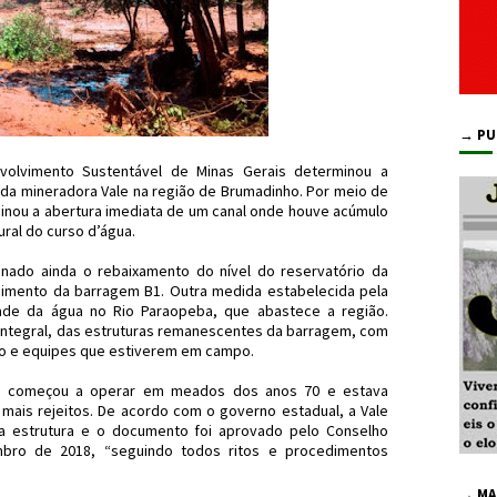
→ PU
olvimento Sustentável de Minas Gerais determinou a
 da mineradora Vale na região de Brumadinho. Por meio de
nou a abertura imediata de um canal onde houve acúmulo
ral do curso d’água.
nado ainda o rebaixamento do nível do reservatório da
imento da barragem B1. Outra medida estabelecida pela
dade da água no Rio Paraopeba, que abastece a região.
tegral, das estruturas remanescentes da barragem, com
o e equipes que estiverem em campo.
B1 começou a operar em meados dos anos 70 e estava
a mais rejeitos. De acordo com o governo estadual, a Vale
r a estrutura e o documento foi aprovado pelo Conselho
mbro de 2018, “seguindo todos ritos e procedimentos
→ MA