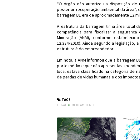
“O órgão não autorizou a disposição de r
posterior recuperação ambiental da área”,
barragem B1 era de aproximadamente 12 milh
A estrutura da barragem tinha área total 
competência para fiscalizar a segurança
Mineração (ANM), conforme estabelecido
12.334/2010). Ainda segundo a legislação,
estrutura é do empreendedor.
Em nota, a ANM informou que a barragem B1
porte médio e que não apresentava pendênc
local estava classificado na categoria de r
de perdas de vidas humanas e dos impactos
#Política #Brumadinho 
TAGS
GERAL
X
MEIO AMBIENTE