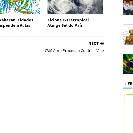
 Yakecan: Cidades
Ciclone Extratropical
uspendem Aulas
Atinge Sul do País
NEXT
CVM Abre Processo Contra a Vale
→ PR