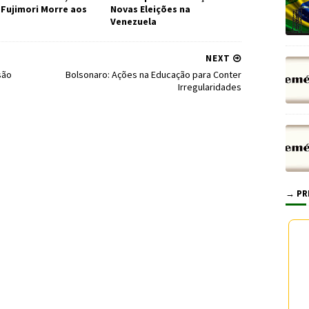
 Fujimori Morre aos
Novas Eleições na
Venezuela
NEXT
são
Bolsonaro: Ações na Educação para Conter
Irregularidades
→ PR