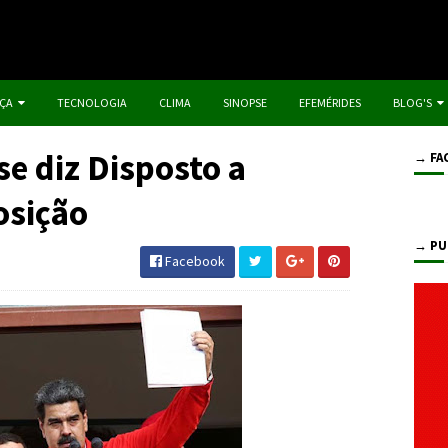
IÇA
TECNOLOGIA
CLIMA
SINOPSE
EFEMÉRIDES
BLOG'S
e diz Disposto a
→ FA
osição
→ PU
Facebook