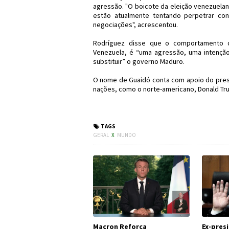
agressão. "O boicote da eleição venezuelan
estão atualmente tentando perpetrar co
negociações", acrescentou.
Rodríguez disse que o comportamento de
Venezuela, é “uma agressão, uma intenção
substituir” o governo Maduro.
O nome de Guaidó conta com apoio do presid
nações, como o norte-americano, Donald Tr
#Política #Ven
TAGS
GERAL
X
MUNDO
Macron Reforça
Ex-pres