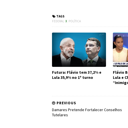
#Política #MP871
TAGS
FEDERAL
X
POLÍTICA
Futura: Flávio tem 37,2% e
Flávio B
Lula 35,9% no 1º turno
Lula e 
“Inimig
PREVIOUS
Damares Pretende Fortalecer Conselhos
Tutelares