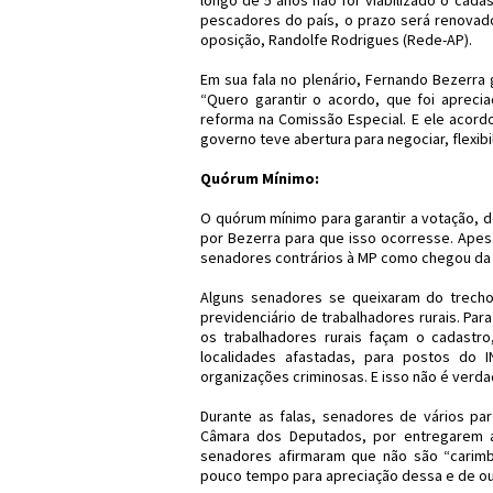
longo de 5 anos não for viabilizado o cad
pescadores do país, o prazo será renovado 
oposição, Randolfe Rodrigues (Rede-AP).
Em sua fala no plenário, Fernando Bezerra
“Quero garantir o acordo, que foi apreci
reforma na Comissão Especial. E ele acord
governo teve abertura para negociar, flexib
Quórum Mínimo:
O quórum mínimo para garantir a votação, de
por Bezerra para que isso ocorresse. Apes
senadores contrários à MP como chegou da
Alguns senadores se queixaram do trecho
previdenciário de trabalhadores rurais. Para
os trabalhadores rurais façam o cadastr
localidades afastadas, para postos do 
organizações criminosas. E isso não é verda
Durante as falas, senadores de vários pa
Câmara dos Deputados, por entregarem 
senadores afirmaram que não são “carimb
pouco tempo para apreciação dessa e de ou