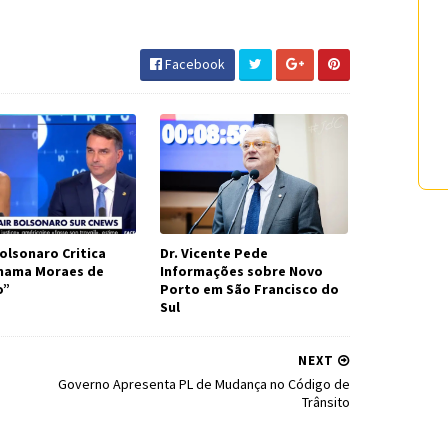
 #INSS #JornaldosCanyons #JdC
Facebook
olsonaro Critica
Dr. Vicente Pede
Chama Moraes de
Informações sobre Novo
o”
Porto em São Francisco do
Sul
NEXT
Governo Apresenta PL de Mudança no Código de
Trânsito