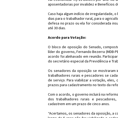
aposentadorias por invalidez e Benefícios d
Caso haja algum indício de irregularidade, o
dias para o trabalhador rural, para o agricul
defesa no prazo ou ela for considerada ins
até 30 dias.
Acordo para Votação:
O bloco de oposição do Senado, composto
líder do governo, Fernando Bezerra (MDB-PE)
acordo foi alinhavado em reunião. Particip
do secretário especial da Previdência e Tra
Os senadores da oposição se mostraram in
trabalhadores rurais e pescadores se cada
de serviço. Para viabilizar a votação, ele
prazos para cadastramento no texto da refo
Com o acordo, o governo incluirá na refor
dos trabalhadores rurais e pescadores
cadastrem em um prazo de cinco anos.
“Acertamos, os senadores da oposição, a co