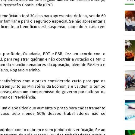
e Prestação Continuada (BPC).
 beneficiário terá 30 dias para apresentar defesa, sendo 60
tor familiar e para o segurado especial. Se não apresentar a
uficiente, o benefício será suspenso, cabendo recurso em
 por Rede, Cidadania, PDT e PSB, fez um acordo com o
, para registrar quórum e não obstruir a votação da MP. O
aram da reunião senadores da oposição, além de Bezerra e
balho, Rogério Marinho.
satisfeitos com o prazo considerado curto para que os
strem junto ao Ministério da Economia e validem o tempo
s, conseguiram um compromisso do governo para alterar os
rma da Previdência.
ma um dispositivo que aumenta o prazo para cadastramento
, caso pelo menos 50% desses trabalhadores não se
ntribuir com o quórum e sem pedido de verificação. Se ao