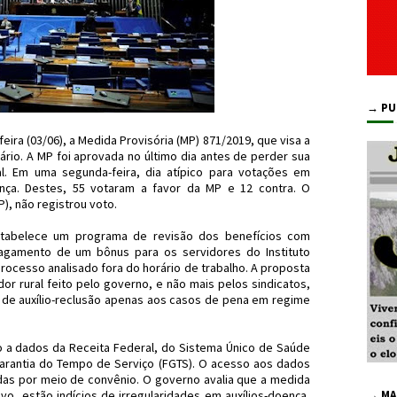
→ PU
ira (03/06), a Medida Provisória (MP) 871/2019, que visa a
rio. A MP foi aprovada no último dia antes de perder sua
l. Em uma segunda-feira, dia atípico para votações em
ença. Destes, 55 votaram a favor da MP e 12 contra. O
), não registrou voto.
stabelece um programa de revisão dos benefícios com
 pagamento de um bônus para os servidores do Instituto
processo analisado fora do horário de trabalho. A proposta
r rural feito pelo governo, e não mais pelos sindicatos,
 de auxílio-reclusão apenas aos casos de pena em regime
o a dados da Receita Federal, do Sistema Único de Saúde
rantia do Tempo de Serviço (FGTS). O acesso aos dados
adas por meio de convênio. O governo avalia que a medida
vo, estão indícios de irregularidades em auxílios-doença,
→ MA