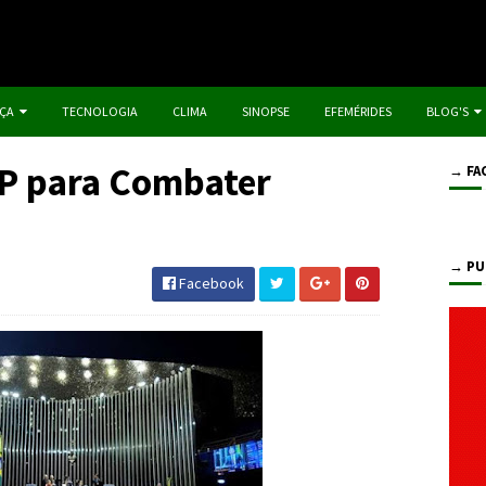
IÇA
TECNOLOGIA
CLIMA
SINOPSE
EFEMÉRIDES
BLOG'S
P para Combater
→ FA
→ PU
Facebook