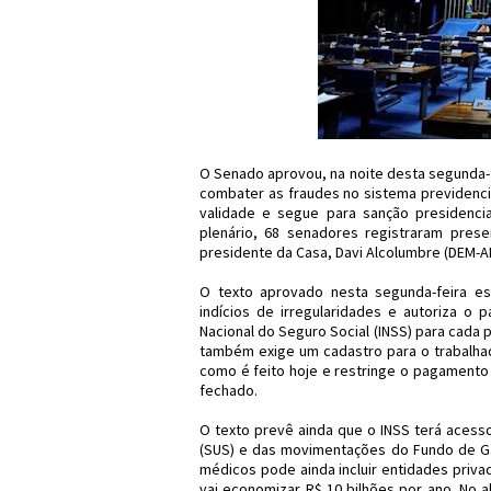
O Senado aprovou, na noite desta segunda-fe
combater as fraudes no sistema previdenciá
validade e segue para sanção presidencia
plenário, 68 senadores registraram pres
presidente da Casa, Davi Alcolumbre (DEM-AP
O texto aprovado nesta segunda-feira e
indícios de irregularidades e autoriza o
Nacional do Seguro Social (INSS) para cada 
também exige um cadastro para o trabalhado
como é feito hoje e restringe o pagamento
fechado.
O texto prevê ainda que o INSS terá acess
(SUS) e das movimentações do Fundo de Ga
médicos pode ainda incluir entidades priv
vai economizar R$ 10 bilhões por ano. No al