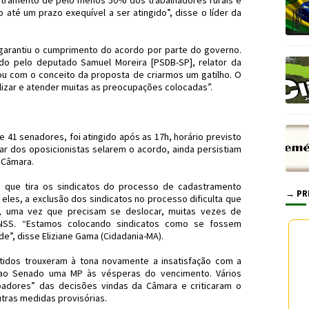
astramento de pelo menos 50% dos trabalhadores rurais e
até um prazo exequível a ser atingido”, disse o líder da
 garantiu o cumprimento do acordo por parte do governo.
ado pelo deputado Samuel Moreira [PSDB-SP], relator da
ou com o conceito da proposta de criarmos um gatilho. O
ilizar e atender muitas as preocupações colocadas”.
 41 senadores, foi atingido após as 17h, horário previsto
ar dos oposicionistas selarem o acordo, ainda persistiam
 Câmara.
 que tira os sindicatos do processo de cadastramento
→ PR
 eles, a exclusão dos sindicatos no processo dificulta que
o, uma vez que precisam se deslocar, muitas vezes de
INSS. “Estamos colocando sindicatos como se fossem
de”, disse Eliziane Gama (Cidadania-MA).
rtidos trouxeram à tona novamente a insatisfação com a
ao Senado uma MP às vésperas do vencimento. Vários
adores” das decisões vindas da Câmara e criticaram o
tras medidas provisórias.