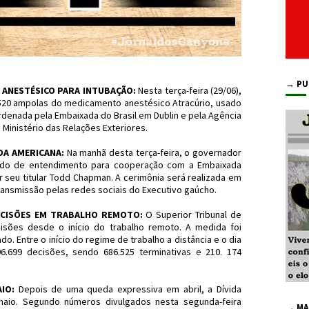
→ PU
 ANESTÉSICO PARA INTUBAÇÃO:
Nesta terça-feira (29/06),
7.520 ampolas do medicamento anestésico Atracúrio, usado
rdenada pela Embaixada do Brasil em Dublin e pela Agência
 Ministério das Relações Exteriores.
DA AMERICANA:
Na manhã desta terça-feira, o governador
do de entendimento para cooperação com a Embaixada
r seu titular Todd Chapman. A cerimônia será realizada em
transmissão pelas redes sociais do Executivo gaúcho.
DECISÕES EM TRABALHO REMOTO:
O Superior Tribunal de
cisões desde o início do trabalho remoto. A medida foi
 Entre o início do regime de trabalho a distância e o dia
6.699 decisões, sendo 686.525 terminativas e 210. 174
IO:
Depois de uma queda expressiva em abril, a Dívida
 maio. Segundo números divulgados nesta segunda-feira
→ MA