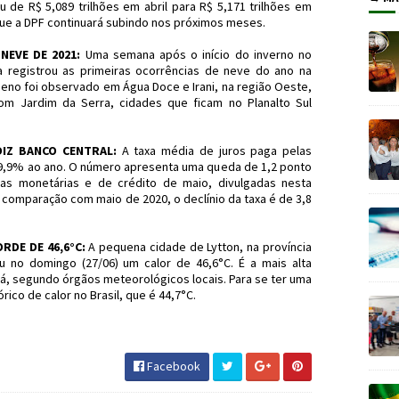
u de R$ 5,089 trilhões em abril para R$ 5,171 trilhões em
que a DPF continuará subindo nos próximos meses.
NEVE DE 2021:
Uma semana após o início do inverno no
a registrou as primeiras ocorrências de neve do ano na
eno foi observado em Água Doce e Irani, na região Oeste,
m Jardim da Serra, cidades que ficam no Planalto Sul
IZ BANCO CENTRAL:
A taxa média de juros paga pelas
a 39,9% ao ano. O número apresenta uma queda de 1,2 ponto
cas monetárias e de crédito de maio, divulgadas nesta
a comparação com maio de 2020, o declínio da taxa é de 3,8
DE DE 46,6°C:
A pequena cidade de Lytton, na província
u no domingo (27/06) um calor de 46,6°C. É a mais alta
dá, segundo órgãos meteorológicos locais. Para se ter uma
rico de calor no Brasil, que é 44,7°C.
 #Economia #JornaldosCanyons #JdC
Facebook