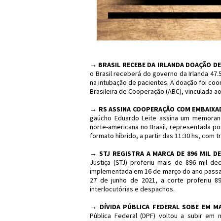
→
BRASIL RECEBE DA IRLANDA DOAÇÃO DE
o Brasil receberá do governo da Irlanda 4
na intubação de pacientes. A doação foi coo
Brasileira de Cooperação (ABC), vinculada ao
→
RS ASSINA COOPERAÇÃO COM EMBAIXA
gaúcho Eduardo Leite assina um memoran
norte-americana no Brasil, representada po
formato híbrido, a partir das 11:30 hs, com 
→
STJ REGISTRA A MARCA DE 896 MIL 
Justiça (STJ) proferiu mais de 896 mil de
implementada em 16 de março do ano passado.
27 de junho de 2021, a corte proferiu 89
interlocutórias e despachos.
→
DÍVIDA PÚBLICA FEDERAL SOBE EM MA
Pública Federal (DPF) voltou a subir em