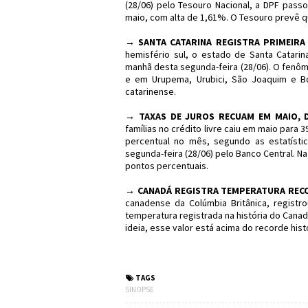
(28/06) pelo Tesouro Nacional, a DPF passo
maio, com alta de 1,61%. O Tesouro prevê 
→
SANTA CATARINA REGISTRA PRIMEIRA 
hemisfério sul, o estado de Santa Catarin
manhã desta segunda-feira (28/06). O fenôm
e em Urupema, Urubici, São Joaquim e Bo
catarinense.
→
TAXAS DE JUROS RECUAM EM MAIO, D
famílias no crédito livre caiu em maio par
percentual no mês, segundo as estatísti
segunda-feira (28/06) pelo Banco Central. N
pontos percentuais.
→
CANADÁ REGISTRA TEMPERATURA RECOR
canadense da Colúmbia Britânica, registro
temperatura registrada na história do Cana
ideia, esse valor está acima do recorde histó
#Sinopse #Política
TAGS
SINOPSE