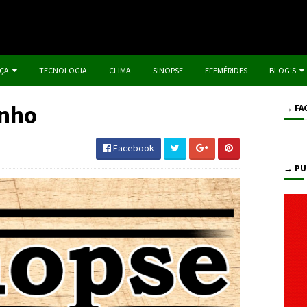
IÇA
TECNOLOGIA
CLIMA
SINOPSE
EFEMÉRIDES
BLOG'S
unho
→ FA
Facebook
→ PU