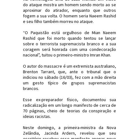
do ataque mostra um homem sendo morto ao se
aproximar do atirador, enquanto que outros
fogem a sua volta. O homem seria Naeem Rashid
e seu filho também morreu no ataque.
“O Paquistão está orgulhoso de Mian Naeem
Rashid que foi morto quando tentou se lançar
sobre o terrorista supremacista branco e a sua
coragem será honrada com uma condecoração
nacional”, tuitou o primeiro-ministro Imran Khan.
O autor do massacre é um extremista australiano,
Brenton Tarrant, que, ante o tribunal que o
indiciou no sábado (16/03), fez com a mão direita
um gesto típico de grupos supremacistas
brancos.
Esse ex-preparador físico, documentou sua
radicalização em um longo manifesto de cerca de
70 páginas, cheio de teorias da conspiração e
ideias racistas.
Neste domingo, a primeira-ministra da Nova
Zelândia, Jacinda Ardern, revelou que seu
escritório recebeu esse manifesto apenas nove