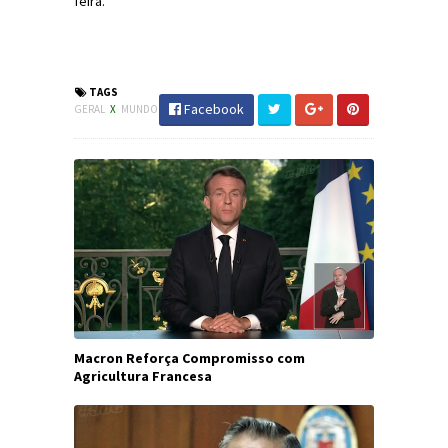
feira.
#NovaZelândia #Atentado #Paz
#JornaldosCanyons #JdC
TAGS
Facebook
GERAL
X
MUNDO
Macron Reforça Compromisso com
Agricultura Francesa