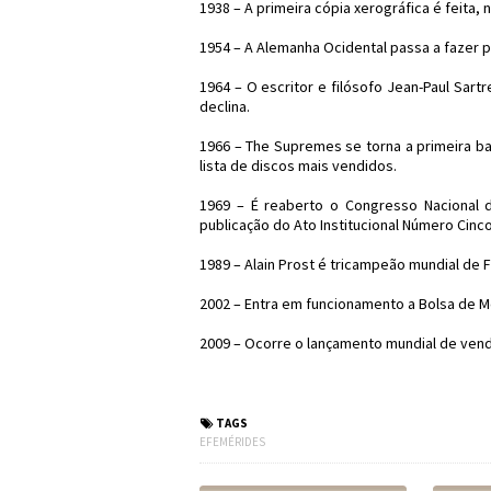
1938 – A primeira cópia xerográfica é feita,
1954 – A Alemanha Ocidental passa a fazer p
1964 – O escritor e filósofo Jean-Paul Sart
declina.
1966 – The Supremes se torna a primeira ba
lista de discos mais vendidos.
1969 – É reaberto o Congresso Nacional 
publicação do Ato Institucional Número Cinco 
1989 – Alain Prost é tricampeão mundial de F
2002 – Entra em funcionamento a Bolsa de M
2009 – Ocorre o lançamento mundial de vend
#Efemérides #FatosH
TAGS
EFEMÉRIDES