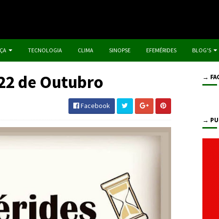
IÇA
TECNOLOGIA
CLIMA
SINOPSE
EFEMÉRIDES
BLOG'S
 22 de Outubro
→ FA
Facebook
→ PU