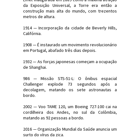
da Exposição Universal, a Torre era então a
construção mais alta do mundo, com trezentos
metros de altura.
1914 — Incorporação da cidade de Beverly Hills,
Califórnia.
1908 — É instaurado um movimento revolucionário
em Portugal, abafado três dias depois.
1932 — As forças japonesas começam a ocupação
de Shanghai.
986 — Missão STS-51-L: O ônibus espacial
Challenger explode 73 segundos após a
decolagem, matando os sete astronautas a
bordo.
2002 — Voo TAME 120, um Boeing 727-100 cai na
cordilheira dos Andes, no sul da Colômbia,
matando as 92 pessoas a bordo.
2016 — Organização Mundial da Saúde anuncia um
surto do vírus da zica.