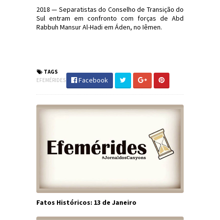
2018 — Separatistas do Conselho de Transição do
Sul entram em confronto com forças de Abd
Rabbuh Mansur Al-Hadi em Áden, no Iêmen.
#Efemérides #FatosHistóricos
#JornaldosCanyons #JdC
TAGS
Facebook
EFEMÉRIDES
Fatos Históricos: 13 de Janeiro