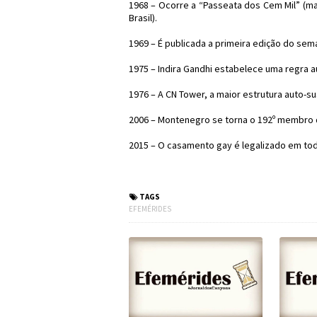
1968 – Ocorre a “Passeata dos Cem Mil” (ma
Brasil).
1969 – É publicada a primeira edição do sem
1975 – Indira Gandhi estabelece uma regra aut
1976 – A CN Tower, a maior estrutura auto-s
2006 – Montenegro se torna o 192º membro 
2015 – O casamento gay é legalizado em to
#Efemérides #FatosH
TAGS
EFEMÉRIDES