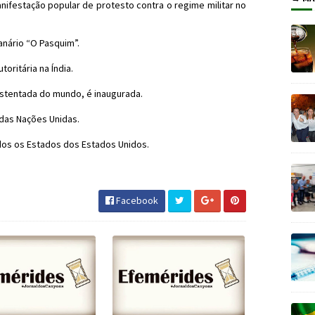
nifestação popular de protesto contra o regime militar no
anário “O Pasquim”.
oritária na Índia.
ustentada do mundo, é inaugurada.
das Nações Unidas.
dos os Estados dos Estados Unidos.
istóricos #JornaldosCanyons #JdC
Facebook