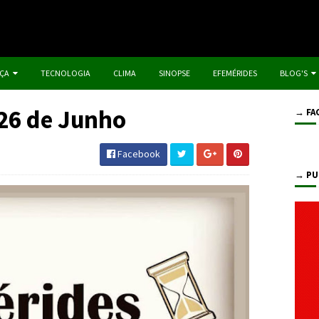
IÇA
TECNOLOGIA
CLIMA
SINOPSE
EFEMÉRIDES
BLOG'S
 26 de Junho
→ FA
Facebook
→ PU