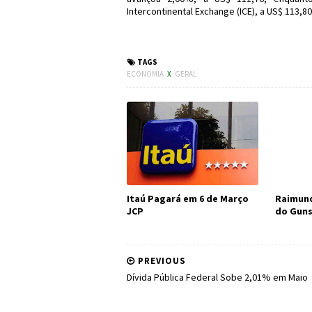
Intercontinental Exchange (ICE), a US$ 113,8
#Economia #Dólar
TAGS
ECONOMIA
X
GERAL
Itaú Pagará em 6 de Março
Raimund
JCP
do Guns
PREVIOUS
Dívida Pública Federal Sobe 2,01% em Maio