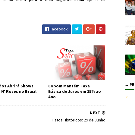
0.
 #IBOV #JornaldosCanyons #JdC
Facebook
→ PR
os Abrirá Shows
Copom Mantém Taxa
 N' Roses no Brasil
Básica de Juros em 15% ao
Ano
NEXT
Fatos Históricos: 29 de Junho