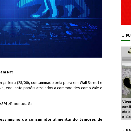
→ PU
 em NY:
rça-feira (28/06), contaminado pela piora em Wall Street e
iva, enquanto papéis atrelados a commodities como Vale e
.591,41 pontos. Sa
pessimismo do consumidor alimentando temores de
→ MA