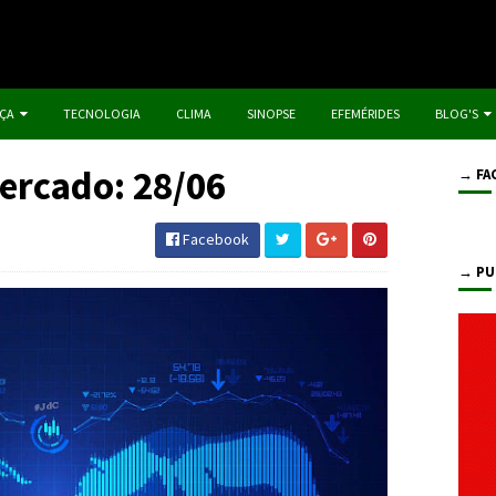
IÇA
TECNOLOGIA
CLIMA
SINOPSE
EFEMÉRIDES
BLOG'S
ercado: 28/06
→ FA
Facebook
→ PU