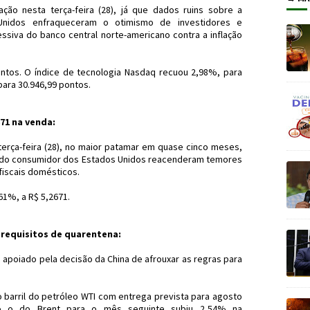
ção nesta terça-feira (28), já que dados ruins sobre a
Unidos enfraqueceram o otimismo de investidores e
ssiva do banco central norte-americano contra a inflação
ntos. O índice de tecnologia Nasdaq recuou 2,98%, para
para 30.946,99 pontos.
671 na venda:
 terça-feira (28), no maior patamar em quase cinco meses,
a do consumidor dos Estados Unidos reacenderam temores
fiscais domésticos.
61%, a R$ 5,2671.
 requisitos de quarentena:
, apoiado pela decisão da China de afrouxar as regras para
 barril do petróleo WTI com entrega prevista para agosto
to o do Brent para o mês seguinte subiu 2,54% na