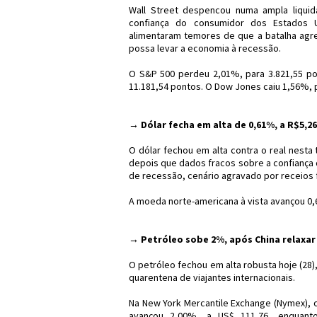
Wall Street despencou numa ampla liquida
confiança do consumidor dos Estados 
alimentaram temores de que a batalha agre
possa levar a economia à recessão.
O S&P 500 perdeu 2,01%, para 3.821,55 po
11.181,54 pontos. O Dow Jones caiu 1,56%, 
→ Dólar fecha em alta de 0,61%, a R$5,2
O dólar fechou em alta contra o real nesta
depois que dados fracos sobre a confianç
de recessão, cenário agravado por receios 
A moeda norte-americana à vista avançou 0,
→ Petróleo sobe 2%, após China relaxar
O petróleo fechou em alta robusta hoje (28)
quarentena de viajantes internacionais.
Na New York Mercantile Exchange (Nymex), o
avançou 2,00%, a US$ 111,76, enquan