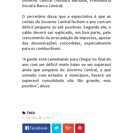
Governo Central (Tesouro Nacional, Previdência
Social e Banco Central).
O secretário disse que a expectativa é que as
contas do Governo Central fechem o ano com um
déficit pequeno ou até positivas. Segundo ele, o
saldo deverá ser explicado, em boa parte, pelo
crescimento da arrecadação de impostos, apesar
das desonerações concedidas, especialmente
para os combustíveis.
“A gente está caminhando para chegar no final do
ano com um déficit muito baixo ou um superavit
ainda que pequeno do Governo Central, o que
somado com estados e municípios, haverá um
superavit consolidado não tão grande, mas
positivo”, disse.
#Política #Economia #AuxílioBrasil
#JornaldosCanyons #JdC
TAGS
ECONOMIA
X
GERAL
Facebook