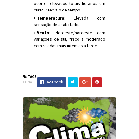
ocorrer elevados totais horários em
curto intervalo de tempo.
Temperatura
: Elevada com
sensação de ar abafado.
Vento
: Nordeste/noroeste com
variações de sul, fraco a moderado
com rajadas mais intensas à tarde.
#Clima #PrevisãoDoTempo #PraiaGrande
#JornaldosCanyons #JdC
TAGS
Facebook
CLIMA