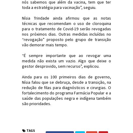
nós sabemos que além da vacina, tem que ter
toda a estratégia para vacinação”, seguiu.
Nísia Trindade ainda afirmou que as notas
técnicas que recomendam o uso de cloroquina
para o tratamento de Covid-19 serão revogadas
nos próximos dias. Outras medidas incluídas no
“revogação” proposto pelo grupo de transição
vão demorar mais tempo.
“É sempre importante que ao revogar uma
medida não exista um vazio. Algo que deixe o
gestor desprovido, sem recurso”, explicou.
Ainda para os 100 primeiros dias de governo,
Nísia falou que se debruça, desde a transição, na
redução de filas para diagnósticos e cirurgias. O
fortalecimento do programa Farmácia Popular e a
saúde das populações negra e indígena também
são prioridades.
#Política #Saúde #Vacinação #JornaldosCanyons
#JdC
TAGS