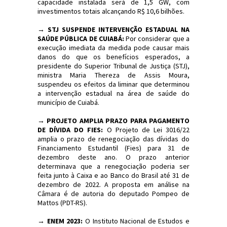
capacidade instalada será de 1,5 GW, com
investimentos totais alcançando R$ 10,6 bilhões.
→
STJ SUSPENDE INTERVENÇÃO ESTADUAL NA
SAÚDE PÚBLICA DE CUIABÁ:
Por considerar que a
execução imediata da medida pode causar mais
danos do que os benefícios esperados, a
presidente do Superior Tribunal de Justiça (STJ),
ministra Maria Thereza de Assis Moura,
suspendeu os efeitos da liminar que determinou
a intervenção estadual na área de saúde do
município de Cuiabá.
→
PROJETO AMPLIA PRAZO PARA PAGAMENTO
DE DÍVIDA DO FIES:
O Projeto de Lei 3016/22
amplia o prazo de renegociação das dívidas do
Financiamento Estudantil (Fies) para 31 de
dezembro deste ano. O prazo anterior
determinava que a renegociação poderia ser
feita junto à Caixa e ao Banco do Brasil até 31 de
dezembro de 2022. A proposta em análise na
Câmara é de autoria do deputado Pompeo de
Mattos (PDT-RS).
→
ENEM 2023:
O Instituto Nacional de Estudos e