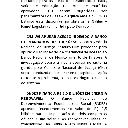
destaque para as áreas de desoneração fiscal,
saúde e educação. Do total de matérias
aprovadas, 131 foram sugeridas por
parlamentares da Casa – o equivalente a 43,5%. O
balanço está disponível na plataforma Galileu –
Painel Legislativo, mantida pelo Senado.
→
CNJ VAI APURAR ACESSO INDEVIDO A BANCO
DE MANDADOS DE PRISÕES:
A Corregedoria
Nacional de Justiça instaurou um processo para
apurar o uso indevido de credencial de acesso ao
Banco Nacional de Monitoramento de Prisões. A
investigação sobre a inconsistência no sistema
gerido pelo Conselho Nacional de Justiça (CNJ)
será conduzida de maneira sigilosa. Após
detectar o problema, o CNJ restringiu o acesso
ao sistema.
→
BNDES FINANCIA R$ 3,5 BILHÕES EM ENERGIA
RENOVÁVEL:
O Banco Nacional de
Desenvolvimento Econômico e Social (BNDES)
aprovou financiamentos no valor de R$ 3,5
bilhões para a implantação de dois complexos
eólicos e um solar e as respectivas linhas de
transmissão, na Bahia e em Minas Gerais. A