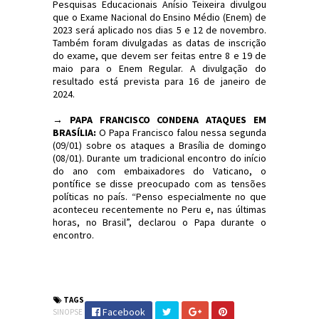
Pesquisas Educacionais Anísio Teixeira divulgou
que o Exame Nacional do Ensino Médio (Enem) de
2023 será aplicado nos dias 5 e 12 de novembro.
Também foram divulgadas as datas de inscrição
do exame, que devem ser feitas entre 8 e 19 de
maio para o Enem Regular. A divulgação do
resultado está prevista para 16 de janeiro de
2024.
→
PAPA FRANCISCO CONDENA ATAQUES EM
BRASÍLIA:
O Papa Francisco falou nessa segunda
(09/01) sobre os ataques a Brasília de domingo
(08/01). Durante um tradicional encontro do início
do ano com embaixadores do Vaticano, o
pontífice se disse preocupado com as tensões
políticas no país. “Penso especialmente no que
aconteceu recentemente no Peru e, nas últimas
horas, no Brasil”, declarou o Papa durante o
encontro.
#Sinopse #Política #Economia #JornaldosCanyons
#JdC
TAGS
Facebook
SINOPSE