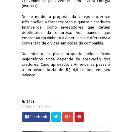
Conveniência, joint venture com a Vibra Energia
(#VBBR3).
Desse modo, a proposta da varejista oferece
três opções a fornecedores e quatro a credores
financeiros. Como investidores que detém
debêntures da empresa. Aos bancos que
emprestaram dinheiro à Americanas é oferecida a
conversão de dívidas em ações da companhia.
No entanto, o plano proposto pelos sócios
majoritários ainda depende de aprovação dos
credores. Caso aprovado, a Americanas passará
a ter dívida bruta de R$ 4,9 bilhões em seu
balanço.
#Economia #Americanas #AMER3
#JornaldosCanyons #JdC
TAGS
ECONOMIA
X
GERAL
Facebook