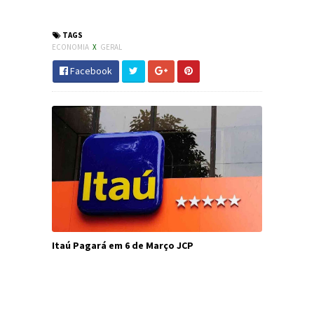
#JornaldosCanyons #JdC
TAGS
ECONOMIA
X
GERAL
Facebook
Itaú Pagará em 6 de Março JCP