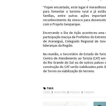
“Fiquei encantado, este lugar é maravilhos
para fomentar o turismo rural e já estão
famílias, entre outras ações importa
reconhecimento da Unesco para desenvolv
com o Projeto Geoparque.
Encerrando o Dia de Ação aconteceu uma r
participação maciça de Prefeitos do Extre
de Araranguá, Colegiado Regional de Gov
lideranças da Região.
Na reunião, o Secretário de Estado de Turi
Centro de Atendimento ao Turista (CAT) em
do Rio Grande do Sul ou de outros países 
construção do CAT serão viabilizados pelo 
de Torres na viabilização do terreno.
#LeonelPavan #Turismo #Cid
TAGS
GERAL
X
MUNICIPAL
X
POLÍTICA
X
TURISMO