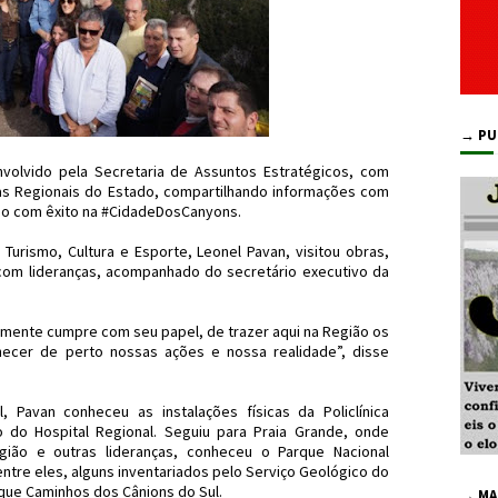
→ PU
volvido pela Secretaria de Assuntos Estratégicos, com
as Regionais do Estado, compartilhando informações com
ado com êxito na #CidadeDosCanyons.
Turismo, Cultura e Esporte, Leonel Pavan, visitou obras,
com lideranças, acompanhado do secretário executivo da
almente cumpre com seu papel, de trazer aqui na Região os
ecer de perto nossas ações e nossa realidade”, disse
 Pavan conheceu as instalações físicas da Policlínica
o do Hospital Regional. Seguiu para Praia Grande, onde
ião e outras lideranças, conheceu o Parque Nacional
ntre eles, alguns inventariados pelo Serviço Geológico do
rque Caminhos dos Cânions do Sul.
→ MA