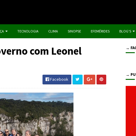
IÇA
TECNOLOGIA
CLIMA
SINOPSE
EFEMÉRIDES
BLOG'S
overno com Leonel
→ FA
→ PU
Facebook