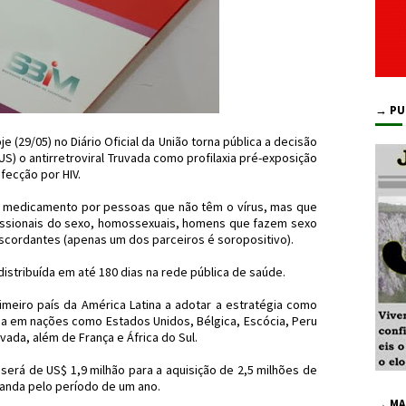
→ PU
e (29/05) no Diário Oficial da União torna pública a decisão
S) o antirretroviral Truvada como profilaxia pré-exposição
fecção por HIV.
o medicamento por pessoas que não têm o vírus, mas que
issionais do sexo, homossexuais, homens que fazem sexo
scordantes (apenas um dos parceiros é soropositivo).
distribuída em até 180 dias na rede pública de saúde.
rimeiro país da América Latina a adotar a estratégia como
zada em nações como Estados Unidos, Bélgica, Escócia, Peru
vada, além de França e África do Sul.
 será de US$ 1,9 milhão para a aquisição de 2,5 milhões de
anda pelo período de um ano.
→ MA