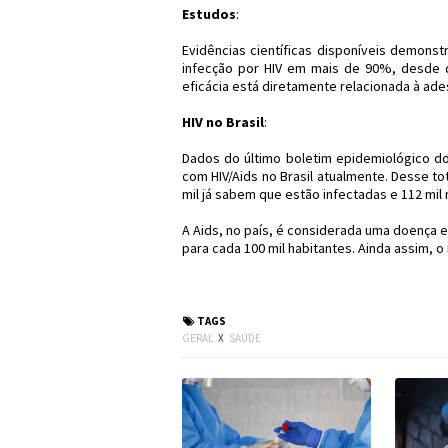
Estudos
:
Evidências científicas disponíveis demonst
infecção por HIV em mais de 90%, desde 
eficácia está diretamente relacionada à ade
HIV no Brasil
:
Dados do último boletim epidemiológico do
com HIV/Aids no Brasil atualmente. Desse to
mil já sabem que estão infectadas e 112 mil
A Aids, no país, é considerada uma doença 
para cada 100 mil habitantes. Ainda assim, 
#Aids #HIV #Saúde #M
TAGS
GERAL
X
SAÚDE