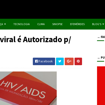
IÇA
TECNOLOGIA
CLIMA
SINOPSE
EFEMÉRIDES
BLOG'S
viral é Autorizado p/
→ FA
→ PU
Facebook