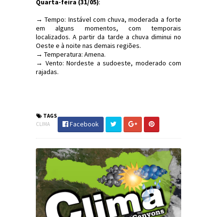
Quarta-feira (31/05)
:
→ Tempo: Instável com chuva, moderada a forte
em alguns momentos, com temporais
localizados. A partir da tarde a chuva diminui no
Oeste e à noite nas demais regiões.
→ Temperatura: Amena.
→ Vento: Nordeste a sudoeste, moderado com
rajadas.
#Clima #PrevisãoDoTempo #SC #DefesaCivil
#JornaldosCanyons
TAGS
Facebook
CLIMA