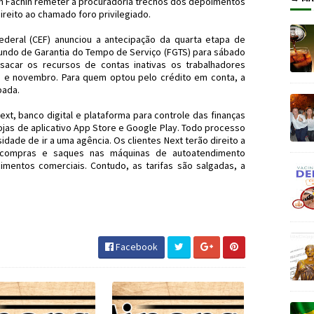
on Fachin remeter à procuradoria trechos dos depoimentos
ireito ao chamado foro privilegiado.
ederal (CEF) anunciou a antecipação da quarta etapa de
Fundo de Garantia do Tempo de Serviço (FGTS) para sábado
 sacar os recursos de contas inativas os trabalhadores
 e novembro. Para quem optou pelo crédito em conta, a
pada.
ext, banco digital e plataforma para controle das finanças
lojas de aplicativo App Store e Google Play. Todo processo
idade de ir a uma agência. Os clientes Next terão direito a
r compras e saques nas máquinas de autoatendimento
mentos comerciais. Contudo, as tarifas são salgadas, a
DeParis #LavaJato #MichelTemer
 #Next #JornaldosCanyons #JdC
Facebook