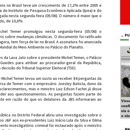
vens no Brasil teve um crescimento de 17,2% entre 2005 e
a do Instituto de Pesquisa Econômica Aplicada (Ipea) e do
lgada nesta segunda-feira (05/06). O número é maior que o
do, de 10,6%.
chel Temer promulgou nesta segunda-feira (05/06) o
→ PU
is sobre mudanças climáticas. O documento foi ratificado
a, tem força de lei no Brasil. A assinatura foi anunciada
ndial do Meio Ambiente no Palácio do Planalto.
s da Lava Jato sobre o presidente Michel Temer, o Palácio
uedes para atribuir ao procurador-geral da República,
 decisão do Tribunal Superior Eleitoral (TSE).
 Michel Temer levou um susto ao receber 84 perguntas da
ersa de Temer com o empresário Joesley Batista, dono da
clarecimentos, mas o ministro Luiz Edson Fachin já disse
nder aos questionamentos. As perguntas fazem parte do
ente em razão do que os delatores da JBS informaram ao
ública no Distrito Federal abriu uma investigação sobre o
 J&F aos ex-presidentes Luiz Inácio Lula da Silva e Dilma
nto investigatório criminal foi instaurado após o ministro
→ MA