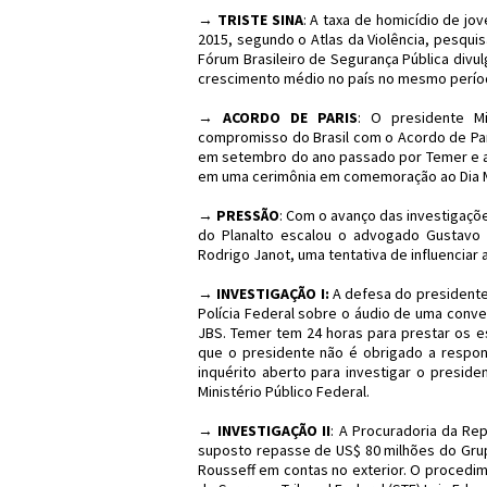
→
TRISTE SINA
: A taxa de homicídio de jo
2015, segundo o Atlas da Violência, pesquis
Fórum Brasileiro de Segurança Pública divu
crescimento médio no país no mesmo perío
→
ACORDO DE PARIS
: O presidente Mi
compromisso do Brasil com o Acordo de Par
em setembro do ano passado por Temer e agor
em uma cerimônia em comemoração ao Dia Mu
→
PRESSÃO
: Com o avanço das investigaçõe
do Planalto escalou o advogado Gustavo G
Rodrigo Janot, uma tentativa de influenciar a
→
INVESTIGAÇÃO I:
A defesa do presidente
Polícia Federal sobre o áudio de uma conv
JBS. Temer tem 24 horas para prestar os es
que o presidente não é obrigado a respo
inquérito aberto para investigar o presid
Ministério Público Federal.
→
INVESTIGAÇÃO II
: A Procuradoria da Rep
suposto repasse de US$ 80 milhões do Grupo
Rousseff em contas no exterior. O procedime