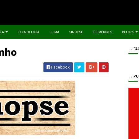
IÇA
TECNOLOGIA
CLIMA
SINOPSE
EFEMÉRIDES
BLOG'S
unho
→ FA
Facebook
→ PU