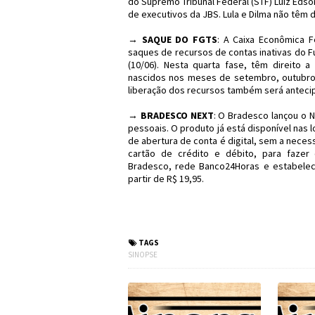
do Supremo Tribunal Federal (STF) Luiz Eds
de executivos da JBS. Lula e Dilma não têm d
→
SAQUE DO FGTS
: A Caixa Econômica F
saques de recursos de contas inativas do 
(10/06). Nesta quarta fase, têm direito a
nascidos nos meses de setembro, outubro
liberação dos recursos também será anteci
→
BRADESCO NEXT
: O Bradesco lançou o N
pessoais. O produto já está disponível nas 
de abertura de conta é digital, sem a necess
cartão de crédito e débito, para faze
Bradesco, rede Banco24Horas e estabeleci
partir de R$ 19,95.
#Brasil #Acordo
#FGTS #Bradesco
TAGS
SINOPSE