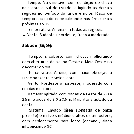
→ Tempo: Mais instável com condição de chuva
no Oeste e Sul do Estado, atingindo as demais
regiões no período da tarde e noite. Risco de
temporal isolado especialmente nas áreas mais
próximas ao RS.
→ Temperatura: Amena em todas as regiões.
→ Vento: Sudeste a nordeste, fraco a moderado.
Sábado (30/09):
→ Tempo: Encoberto com chuva, melhorando
com aberturas de sol no Oeste e Meio Oeste no
decorrer do dia.
→ Temperatura: Amena, com maior elevação à
tarde no Oeste e Meio Oeste.
→ Vento: Nordeste a noroeste, moderado com
rajadas no Litoral.
→ Mar: Mar agitado com ondas de Leste de 2.0 a
2.5 m e picos de 3.0 a 3.5 m. Mais alto afastado da
costa.
→ Sistema: Cavado (área alongada de baixa
pressão) em níveis médios e altos da atmosfera,
com deslocamento para leste (oceano), ainda
influenciando SC.