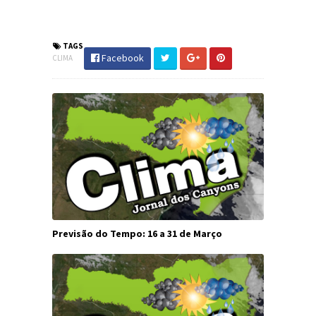
#DefesaCivil #SC #PrevisãoDoTempo #JdC
#JornaldosCanyons
TAGS
Facebook
CLIMA
Previsão do Tempo: 16 a 31 de Março