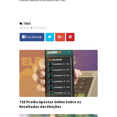
#Justiça #TSE #Eleições2018 #JornaldosCanyons
#JdC
TAGS
JUSTIÇA
X
TSE-TRESC
Facebook
TSE Proíbe Apostas Online Sobre os
Resultados das Eleições