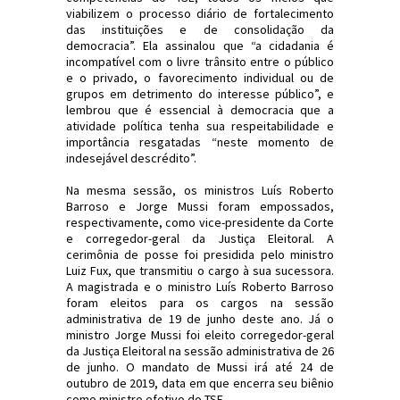
viabilizem o processo diário de fortalecimento
das instituições e de consolidação da
democracia”. Ela assinalou que “a cidadania é
incompatível com o livre trânsito entre o público
e o privado, o favorecimento individual ou de
grupos em detrimento do interesse público”, e
lembrou que é essencial à democracia que a
atividade política tenha sua respeitabilidade e
importância resgatadas “neste momento de
indesejável descrédito”.
Na mesma sessão, os ministros Luís Roberto
Barroso e Jorge Mussi foram empossados,
respectivamente, como vice-presidente da Corte
e corregedor-geral da Justiça Eleitoral. A
cerimônia de posse foi presidida pelo ministro
Luiz Fux, que transmitiu o cargo à sua sucessora.
A magistrada e o ministro Luís Roberto Barroso
foram eleitos para os cargos na sessão
administrativa de 19 de junho deste ano. Já o
ministro Jorge Mussi foi eleito corregedor-geral
da Justiça Eleitoral na sessão administrativa de 26
de junho. O mandato de Mussi irá até 24 de
outubro de 2019, data em que encerra seu biênio
como ministro efetivo do TSE.