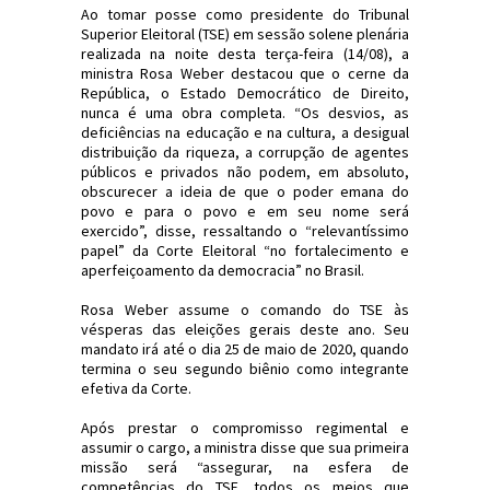
Ao tomar posse como presidente do Tribunal
Superior Eleitoral (TSE) em sessão solene plenária
realizada na noite desta terça-feira (14/08), a
ministra Rosa Weber destacou que o cerne da
República, o Estado Democrático de Direito,
nunca é uma obra completa. “Os desvios, as
deficiências na educação e na cultura, a desigual
distribuição da riqueza, a corrupção de agentes
públicos e privados não podem, em absoluto,
obscurecer a ideia de que o poder emana do
povo e para o povo e em seu nome será
exercido”, disse, ressaltando o “relevantíssimo
papel” da Corte Eleitoral “no fortalecimento e
aperfeiçoamento da democracia” no Brasil.
Rosa Weber assume o comando do TSE às
vésperas das eleições gerais deste ano. Seu
mandato irá até o dia 25 de maio de 2020, quando
termina o seu segundo biênio como integrante
efetiva da Corte.
Após prestar o compromisso regimental e
assumir o cargo, a ministra disse que sua primeira
missão será “assegurar, na esfera de
competências do TSE, todos os meios que