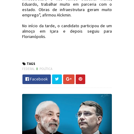
Eduardo, trabalhar muito em parceria com o
estado. Obras de infraestrutura geram muito
emprego”, afirmou Alckmin.
No início da tarde, o candidato participou de um
almoço em Içara e depois seguiu para
Florianópolis.
#GeraldoAlckmin #PSDB #Eleições2018 #Política
#JdC
TAGS
FEDERAL
X
POLÍTICA
Facebook