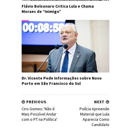
Flávio Bolsonaro Critica Lula e Chama
Moraes de “Inimigo”
Dr. Vicente Pede Informações sobre Novo
Porto em São Francisco do Sul
PREVIOUS
NEXT
Ciro Gomes: 'Não é
Polícia Apreende
Mais Possível Andar
Material que Lula
com o PT na Política'
Aparecia Como
Candidato