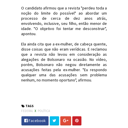
O candidato afirmou que a revista "perdeu toda a
noção do limite do possível" ao abordar um
processo de cerca de dez anos atrás,
envolvendo, inclusive, seu filho, então menor de
idade. "O objetivo foi tentar me desconstruir",
apontou.
Ela ainda cita que a ex-mulher, de cabeça quente,
disse coisas que não eram verídicas. E reclamou
que a revista não levou em consideração as
alegações de Bolsonaro na ocasião. No vídeo,
porém, Bolsonaro não negou diretamente as
acusações feitas pela ex-mulher. "Eu respondo
qualquer uma das acusações sem problema
nenhum, no momento oportuno", afirmou.
#Bolsonaro #Veja #Eleições2018 #JdC
#JornaldosCanyons
TAGS
FEDERAL
X
POLÍTICA
Facebook