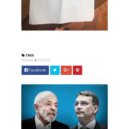
#Política #BolsonaroPresidente #PSL
#Eleições2018 #JornaldosCanyons
TAGS
FEDERAL
X
POLÍTICA
Facebook