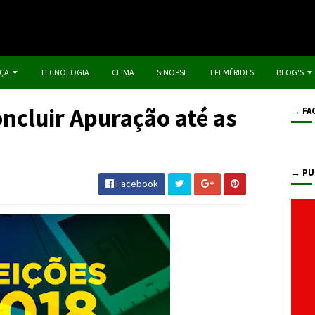
IÇA
TECNOLOGIA
CLIMA
SINOPSE
EFEMÉRIDES
BLOG'S
ncluir Apuração até as
→ FA
→ PU
Facebook