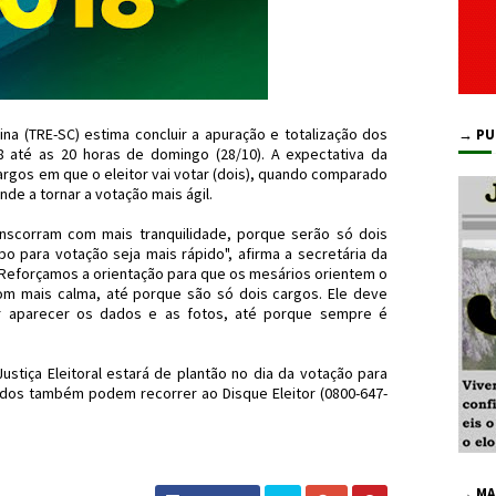
rina (TRE-SC) estima concluir a apuração e totalização dos
→ PU
 até as 20 horas de domingo (28/10). A expectativa da
argos em que o eleitor vai votar (dois), quando comparado
nde a tornar a votação mais ágil.
anscorram com mais tranquilidade, porque serão só dois
o para votação seja mais rápido", afirma a secretária da
"Reforçamos a orientação para que os mesários orientem o
om mais calma, até porque são só dois cargos. Ele deve
ar aparecer os dados e as fotos, até porque sempre é
ustiça Eleitoral estará de plantão no dia da votação para
sados também podem recorrer ao Disque Eleitor (0800-647-
TRESC #SC #OVotoImporta #JdC
→ MA