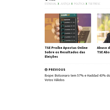
ESTADUAL
X
JUSTIÇA
X
POLÍTICA
X
TSE-TRESC
TSE Proíbe Apostas Online
Abuso d
Sobre os Resultados das
TSE Abs
Eleições
PREVIOUS
Ibope: Bolsonaro tem 57% e Haddad 43% d
Votos Válidos