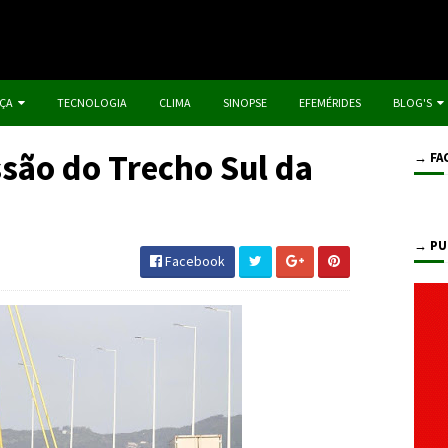
IÇA
TECNOLOGIA
CLIMA
SINOPSE
EFEMÉRIDES
BLOG'S
são do Trecho Sul da
→ FA
→ PU
Facebook