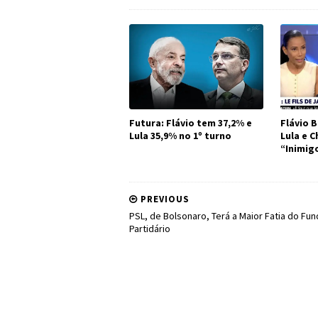
Futura: Flávio tem 37,2% e
Flávio B
Lula 35,9% no 1º turno
Lula e 
“Inimig
PREVIOUS
PSL, de Bolsonaro, Terá a Maior Fatia do Fu
Partidário