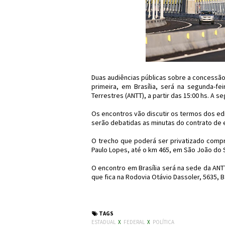
Duas audiências públicas sobre a concessão
primeira, em Brasília, será na segunda-fe
Terrestres (ANTT), a partir das 15:00 hs. A s
Os encontros vão discutir os termos dos ed
serão debatidas as minutas do contrato de 
O trecho que poderá ser privatizado comp
Paulo Lopes, até o km 465, em São João do S
O encontro em Brasília será na sede da ANTT.
que fica na Rodovia Otávio Dassoler, 5635, Ba
#Política #BR101 #P
TAGS
ESTADUAL
X
FEDERAL
X
POLÍTICA