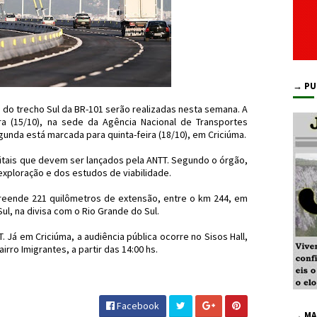
→ PU
 do trecho Sul da BR-101 serão realizadas nesta semana. A
ira (15/10), na sede da Agência Nacional de Transportes
egunda está marcada para quinta-feira (18/10), em Criciúma.
itais que devem ser lançados pela ANTT. Segundo o órgão,
exploração e dos estudos de viabilidade.
reende 221 quilômetros de extensão, entre o km 244, em
ul, na divisa com o Rio Grande do Sul.
 Já em Criciúma, a audiência pública ocorre no Sisos Hall,
irro Imigrantes, a partir das 14:00 hs.
rivatização #JdC #JornaldosCanyons
Facebook
→ MA