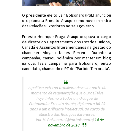
O presidente eleito Jair Bolsonaro (PSL) anunciou
o diplomata Ernesto Araújo como novo ministro
das Relações Exteriores no seu governo.
Ernesto Henrique Fraga Araújo ocupava o cargo
de diretor do Departamento dos Estados Unidos,
Canadá e Assuntos Interamericanos na gestão do
chanceler Aloysio Nunes Ferreira. Durante a
campanha, causou polêmica por manter um blog
na qual fazia campanha para Bolsonaro, então
candidato, chamando o PT de "Partido Terrorista".
A política externa brasileira deve ser parte do
momento de regeneração que o Brasil vive
hoje. Informo a todos a indicação do
Embaixador Ernesto Araújo, diplomata há 29
anos e um brilhante intelectual, ao cargo de
Ministro das Relações Exteriores.
— Jair M. Bolsonaro (@jairbolsonaro)
14 de
novembro de 2018