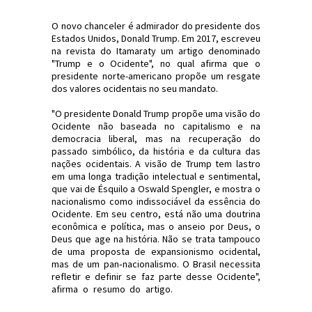
O novo chanceler é admirador do presidente dos
Estados Unidos, Donald Trump. Em 2017, escreveu
na revista do Itamaraty um artigo denominado
"Trump e o Ocidente", no qual afirma que o
presidente norte-americano propõe um resgate
dos valores ocidentais no seu mandato.
"O presidente Donald Trump propõe uma visão do
Ocidente não baseada no capitalismo e na
democracia liberal, mas na recuperação do
passado simbólico, da história e da cultura das
nações ocidentais. A visão de Trump tem lastro
em uma longa tradição intelectual e sentimental,
que vai de Ésquilo a Oswald Spengler, e mostra o
nacionalismo como indissociável da essência do
Ocidente. Em seu centro, está não uma doutrina
econômica e política, mas o anseio por Deus, o
Deus que age na história. Não se trata tampouco
de uma proposta de expansionismo ocidental,
mas de um pan‑nacionalismo. O Brasil necessita
refletir e definir se faz parte desse Ocidente",
afirma o resumo do artigo.
#Política #Bolsonaro
#JornaldosCanyons #JdC