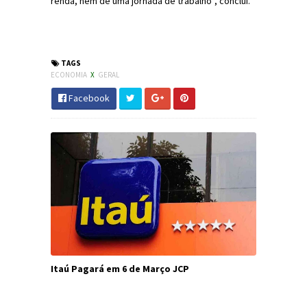
renda, nem de uma jornada de trabalho”, conclui.
#Economia #Emprego #REformaTrabalhista
#JornaldosCanyons #JdC
TAGS
ECONOMIA
X
GERAL
Facebook
Itaú Pagará em 6 de Março JCP