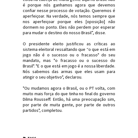
é porque nós ganhamos agora que devemos
confiar nesse processo de votação. Queremos é
aperfeiçoar. Na verdade, nós temos sempre que
nos aperfeiçoar porque eles [oposição] não
dormem no ponto. Eles não perdem por esperar
para mudar o destino do nosso Brasil”, disse.
O presidente eleito justificou as críticas ao
sistema eleitoral ressaltando que “o que está em
jogo não é o sucesso ou o fracasso" do seu
mandato, mas "o fracasso ou o sucesso do
Brasil". "E o que está em jogo é a nossa liberdade.
Nós sabemos das armas que eles usam para
atingir o seu objetivo", declarou.
"Ou mudamos agora o Brasil, ou o PT volta, com
muito mais força do que tinha no final do governo
Dilma Rousseff. Então, há uma preocupação sim,
por parte de muita gente, por parte de outros
partidos", completou.
#Política #Bolsonaro #PSL #JornaldosCanyons
#JdC