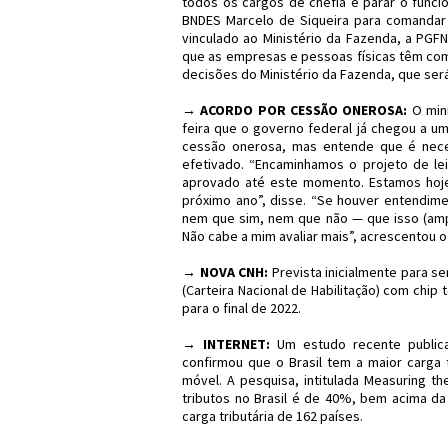
todos os cargos de chefia e parar o func
BNDES Marcelo de Siqueira para comandar 
vinculado ao Ministério da Fazenda, a PGFN
que as empresas e pessoas físicas têm com
decisões do Ministério da Fazenda, que ser
→ ACORDO POR CESSÃO ONEROSA:
O mini
feira que o governo federal já chegou a u
cessão onerosa, mas entende que é nece
efetivado. “Encaminhamos o projeto de le
aprovado até este momento. Estamos hoje
próximo ano”, disse. “Se houver entendime
nem que sim, nem que não — que isso (amp
Não cabe a mim avaliar mais”, acrescentou o
→ NOVA CNH:
Prevista inicialmente para se
(Carteira Nacional de Habilitação) com chip
para o final de 2022.
→ INTERNET:
Um estudo recente publicad
confirmou que o Brasil tem a maior carga 
móvel. A pesquisa, intitulada Measuring th
tributos no Brasil é de 40%, bem acima d
carga tributária de 162 países.