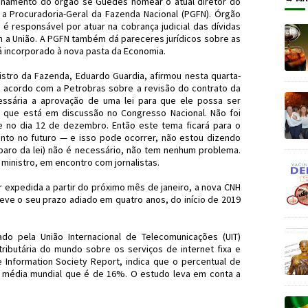
ionamento do órgão se Guedes nomear o atual diretor do
a Procuradoria-Geral da Fazenda Nacional (PGFN). Órgão
 é responsável por atuar na cobrança judicial das dívidas
 a União. A PGFN também dá pareceres jurídicos sobre as
á incorporado à nova pasta da Economia.
stro da Fazenda, Eduardo Guardia, afirmou nesta quarta-
m acordo com a Petrobras sobre a revisão do contrato da
ssária a aprovação de uma lei para que ele possa ser
i que está em discussão no Congresso Nacional. Não foi
 no dia 12 de dezembro. Então este tema ficará para o
nto no futuro — e isso pode ocorrer, não estou dizendo
aro da lei) não é necessário, não tem nenhum problema.
 ministro, em encontro com jornalistas.
r expedida a partir do próximo mês de janeiro, a nova CNH
 teve o seu prazo adiado em quatro anos, do início de 2019
o pela União Internacional de Telecomunicações (UIT)
tributária do mundo sobre os serviços de internet fixa e
e Information Society Report, indica que o percentual de
a média mundial que é de 16%. O estudo leva em conta a