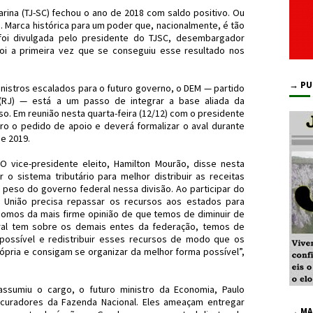
arina (TJ-SC) fechou o ano de 2018 com saldo positivo. Ou
. Marca histórica para um poder que, nacionalmente, é tão
 foi divulgada pelo presidente do TJSC, desembargador
foi a primeira vez que se conseguiu esse resultado nos
→ PU
nistros escalados para o futuro governo, o DEM — partido
(RJ) — está a um passo de integrar a base aliada da
o. Em reunião nesta quarta-feira (12/12) com o presidente
ro o pedido de apoio e deverá formalizar o aval durante
de 2019.
 vice-presidente eleito, Hamilton Mourão, disse nesta
r o sistema tributário para melhor distribuir as receitas
peso do governo federal nessa divisão. Ao participar do
 União precisa repassar os recursos aos estados para
omos da mais firme opinião de que temos de diminuir de
ral tem sobre os demais entes da federação, temos de
 possível e redistribuir esses recursos de modo que os
rópria e consigam se organizar da melhor forma possível”,
umiu o cargo, o futuro ministro da Economia, Paulo
ocuradores da Fazenda Nacional. Eles ameaçam entregar
→ MA