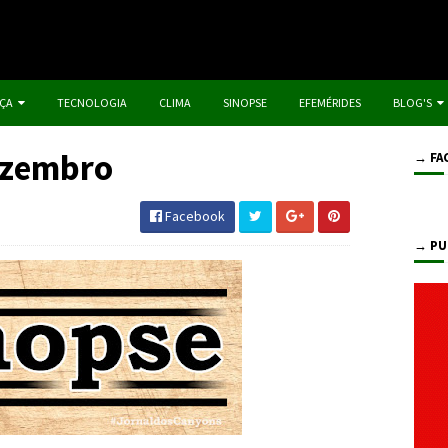
IÇA
TECNOLOGIA
CLIMA
SINOPSE
EFEMÉRIDES
BLOG'S
ezembro
→ FA
Facebook
→ PU