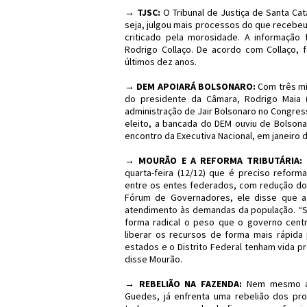
→ TJSC:
O Tribunal de Justiça de Santa Cat
seja, julgou mais processos do que recebeu
criticado pela morosidade. A informação
Rodrigo Collaço. De acordo com Collaço, 
últimos dez anos.
→ DEM APOIARÁ BOLSONARO:
Com três mi
do presidente da Câmara, Rodrigo Maia 
administração de Jair Bolsonaro no Congress
eleito, a bancada do DEM ouviu de Bolsona
encontro da Executiva Nacional, em janeiro 
→ MOURÃO E A REFORMA TRIBUTÁRIA:
O
quarta-feira (12/12) que é preciso reforma
entre os entes federados, com redução do 
Fórum de Governadores, ele disse que a
atendimento às demandas da população. “S
forma radical o peso que o governo cent
liberar os recursos de forma mais rápida
estados e o Distrito Federal tenham vida p
disse Mourão.
→ REBELIÃO NA FAZENDA:
Nem mesmo ass
Guedes, já enfrenta uma rebelião dos pr