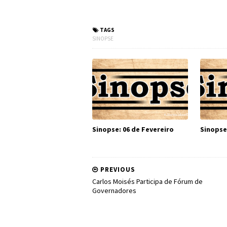
#TJSC #Jus
#PSL #Ec
TAGS
SINOPSE
Sinopse: 06 de Fevereiro
Sinopse
PREVIOUS
Carlos Moisés Participa de Fórum de
Governadores