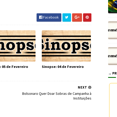
tiça #Política #Bolsonaro
onomia #CNH #Internet
Facebook
: 05 de Fevereiro
Sinopse: 04 de Fevereiro
→ PR
NEXT
Bolsonaro Quer Doar Sobras de Campanha à
Instituições