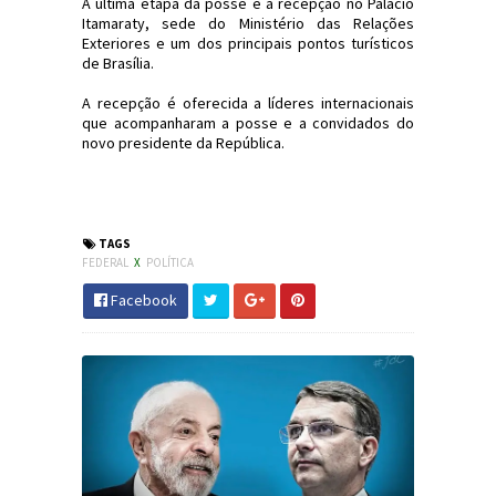
A última etapa da posse é a recepção no Palácio
Itamaraty, sede do Ministério das Relações
Exteriores e um dos principais pontos turísticos
de Brasília.
A recepção é oferecida a líderes internacionais
que acompanharam a posse e a convidados do
novo presidente da República.
#Política #Bolsonaro #PossePresidencial
#JornaldosCanyons #JdC
TAGS
FEDERAL
X
POLÍTICA
Facebook