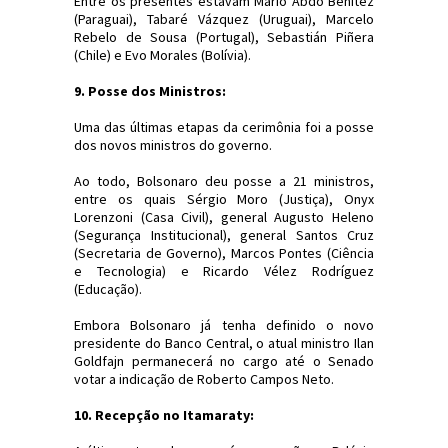
Entre os presentes estavam Mario Abdo Benítez
(Paraguai), Tabaré Vázquez (Uruguai), Marcelo
Rebelo de Sousa (Portugal), Sebastián Piñera
(Chile) e Evo Morales (Bolívia).
9. Posse dos Ministros:
Uma das últimas etapas da cerimônia foi a posse
dos novos ministros do governo.
Ao todo, Bolsonaro deu posse a 21 ministros,
entre os quais Sérgio Moro (Justiça), Onyx
Lorenzoni (Casa Civil), general Augusto Heleno
(Segurança Institucional), general Santos Cruz
(Secretaria de Governo), Marcos Pontes (Ciência
e Tecnologia) e Ricardo Vélez Rodríguez
(Educação).
Embora Bolsonaro já tenha definido o novo
presidente do Banco Central, o atual ministro Ilan
Goldfajn permanecerá no cargo até o Senado
votar a indicação de Roberto Campos Neto.
10. Recepção no Itamaraty: