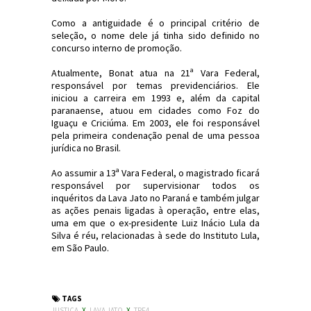
Como a antiguidade é o principal critério de
seleção, o nome dele já tinha sido definido no
concurso interno de promoção.
Atualmente, Bonat atua na 21ª Vara Federal,
responsável por temas previdenciários. Ele
iniciou a carreira em 1993 e, além da capital
paranaense, atuou em cidades como Foz do
Iguaçu e Criciúma. Em 2003, ele foi responsável
pela primeira condenação penal de uma pessoa
jurídica no Brasil.
Ao assumir a 13ª Vara Federal, o magistrado ficará
responsável por supervisionar todos os
inquéritos da Lava Jato no Paraná e também julgar
as ações penais ligadas à operação, entre elas,
uma em que o ex-presidente Luiz Inácio Lula da
Silva é réu, relacionadas à sede do Instituto Lula,
em São Paulo.
#Justiça #TRF #LavaJato #JornaldosCanyons #JdC
TAGS
JUSTIÇA
X
LAVA JATO
X
TRF4