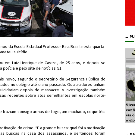
→ PU
nos da Escola Estadual Professor Raul Brasil nesta quarta-
ometeu suicídio.
rou em Luiz Henrique de Castro, de 25 anos, e depois se
polícia e pelo site de notícias G1.
is novo, segundo o secretário de Segurança Pública do
tudou no colégio até o ano passado. Os atiradores tinham
suicidariam depois do massacre. A investigação também
isas recentes sobre atos semelhantes em escolas norte-
e traziam consigo armas de fogo, um machado, coquetéis
otivação do crime. “É a grande busca: qual foi a motivação
adas buscas na casa dos assassinos, e pertences foram
→ MA