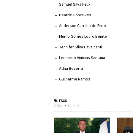
→ Samuel Silva Felix
→ Beatriz Gonçalves
→ Anderson Carrilho de Brito
→ Murilo Gomes Louro Benite
→ Jennifer Silva Cavalcanti
→ Leonardo Vinicius Santana
→ Adna Bezerra
→ Guilherme Ramos
#Suzano 
TAGS
GERAL
X
MUNDO