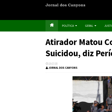
POLÍTICA
GERAL
JUST
Atirador Matou C
Suicidou, diz Perí
19:07:00
JORNAL DOS CANYONS