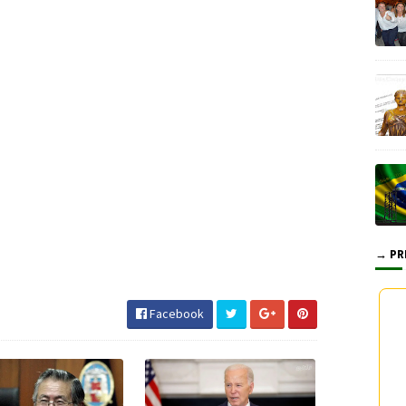
→ PR
#JornaldosCanyons #JdC
Facebook