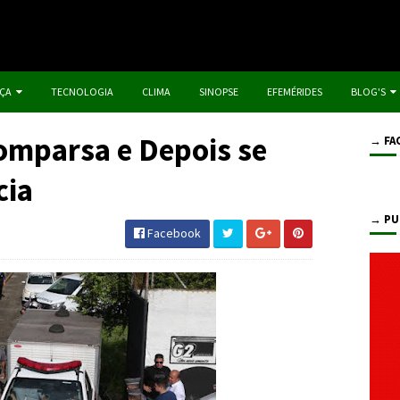
IÇA
TECNOLOGIA
CLIMA
SINOPSE
EFEMÉRIDES
BLOG'S
omparsa e Depois se
→ FA
cia
→ PU
Facebook