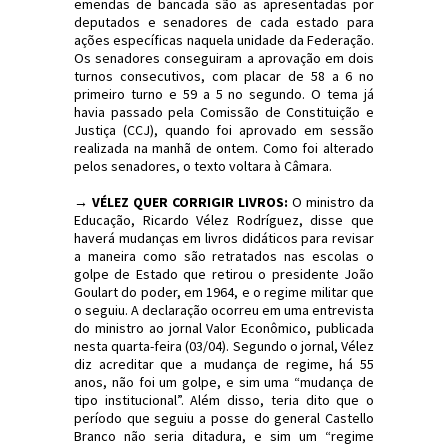
emendas de bancada são as apresentadas por
deputados e senadores de cada estado para
ações específicas naquela unidade da Federação.
Os senadores conseguiram a aprovação em dois
turnos consecutivos, com placar de 58 a 6 no
primeiro turno e 59 a 5 no segundo. O tema já
havia passado pela Comissão de Constituição e
Justiça (CCJ), quando foi aprovado em sessão
realizada na manhã de ontem. Como foi alterado
pelos senadores, o texto voltara à Câmara.
→ VÉLEZ QUER CORRIGIR LIVROS:
O ministro da
Educação, Ricardo Vélez Rodríguez, disse que
haverá mudanças em livros didáticos para revisar
a maneira como são retratados nas escolas o
golpe de Estado que retirou o presidente João
Goulart do poder, em 1964, e o regime militar que
o seguiu. A declaração ocorreu em uma entrevista
do ministro ao jornal Valor Econômico, publicada
nesta quarta-feira (03/04). Segundo o jornal, Vélez
diz acreditar que a mudança de regime, há 55
anos, não foi um golpe, e sim uma “mudança de
tipo institucional”. Além disso, teria dito que o
período que seguiu a posse do general Castello
Branco não seria ditadura, e sim um “regime