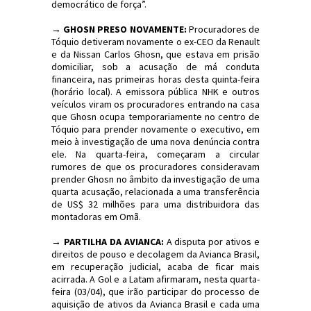
democrático de força”.
→ GHOSN PRESO NOVAMENTE:
Procuradores de
Tóquio detiveram novamente o ex-CEO da Renault
e da Nissan Carlos Ghosn, que estava em prisão
domiciliar, sob a acusação de má conduta
financeira, nas primeiras horas desta quinta-feira
(horário local). A emissora pública NHK e outros
veículos viram os procuradores entrando na casa
que Ghosn ocupa temporariamente no centro de
Tóquio para prender novamente o executivo, em
meio à investigação de uma nova denúncia contra
ele. Na quarta-feira, começaram a circular
rumores de que os procuradores consideravam
prender Ghosn no âmbito da investigação de uma
quarta acusação, relacionada a uma transferência
de US$ 32 milhões para uma distribuidora das
montadoras em Omã.
→ PARTILHA DA AVIANCA:
A disputa por ativos e
direitos de pouso e decolagem da Avianca Brasil,
em recuperação judicial, acaba de ficar mais
acirrada. A Gol e a Latam afirmaram, nesta quarta-
feira (03/04), que irão participar do processo de
aquisição de ativos da Avianca Brasil e cada uma