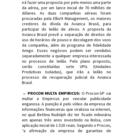
irá fazer uma proposta por pelo menos uma parte
da aérea, por um lance inicial de 70 milhões de
dólares. As duas companhias aéreas foram
procuradas pela Elliott Management, os maiores
credores da dívida da Avianca Brasil, para
participar do leilão de ativos. A proposta da
Avianca Brasil prevê a separação de direitos de
uso de horários de pouso e decolagem dos voos
da companhia, além do programa de fidelidade
Amigo. Esses negócios podem ser vendidos
separadamente a qualquer empresa interessada
no processo de leilão. Pelo plano proposto,
serão constituídas sete UPIs (Unidades
Produtivas Isoladas), que irão a leilão no
processo de recuperação judicial da Avianca
Brasil.
→ PROCON MULTA EMPIRICUS:
O Procon-SP vai
multar a Empiricus por veicular publicidade
enganosa. A punição é pelo vídeo da empresa de
informações financeiras que viralizou na internet,
no qual Bettina Rudolph diz ter ficado milionária
em apenas três anos investindo na Bolsa, com
aplicação inicial de 1.520 reais. Segundo o Procon,
“a afirmação da empresa de garantias de