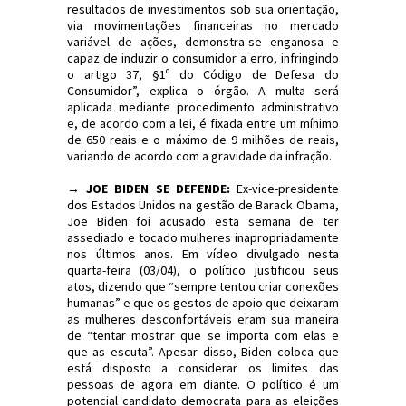
resultados de investimentos sob sua orientação,
via movimentações financeiras no mercado
variável de ações, demonstra-se enganosa e
capaz de induzir o consumidor a erro, infringindo
o artigo 37, §1º do Código de Defesa do
Consumidor”, explica o órgão. A multa será
aplicada mediante procedimento administrativo
e, de acordo com a lei, é fixada entre um mínimo
de 650 reais e o máximo de 9 milhões de reais,
variando de acordo com a gravidade da infração.
→ JOE BIDEN SE DEFENDE:
Ex-vice-presidente
dos Estados Unidos na gestão de Barack Obama,
Joe Biden foi acusado esta semana de ter
assediado e tocado mulheres inapropriadamente
nos últimos anos. Em vídeo divulgado nesta
quarta-feira (03/04), o político justificou seus
atos, dizendo que “sempre tentou criar conexões
humanas” e que os gestos de apoio que deixaram
as mulheres desconfortáveis eram sua maneira
de “tentar mostrar que se importa com elas e
que as escuta”. Apesar disso, Biden coloca que
está disposto a considerar os limites das
pessoas de agora em diante. O político é um
potencial candidato democrata para as eleições