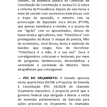
Guedes, na audiência pública na Comissão de
Constituição de Constituição e Justiça (CCJ) sobre
a reforma da Previdência. Depois de seis horas e
meia de sessão com sucessivos bate-bocas com
a tropa da oposição, o ministro caiu na
provocação do deputado Zeca Dirceu (PT-PR),
que apenas tumultuava a reunião, e o acusou de
ser “tigrão” com os aposentados, idosos de
baixa renda e agricultores, mas “Tchutchuca” com
privilegiados do Brasil. O ataque do petista, filho
do ex-ministro, José Dirceu, levou à explosão de
Guedes que reagiu fora do microfone:
“Tchutchuca é a mãe, é a sua avó”. Zeca e
correligionários criticavam e tentavam, por meio
de perguntas tendenciosas, desestabilizar a
serenidade e seriedade do Ministro. Tanto
atrapalharam que conseguiram.
→ PEC DO ORÇAMENTO:
O Senado aprovou
nesta quarta-feira (03/04) a Proposta de Emenda
à Constituição (PEC 34/2019) do chamado
Orçamento impositivo. A proposta prevê que o
governo federal seja obrigado a liberar a verba
de emendas parlamentares de bancada para
ações previstas no Orçamento. As chamadas