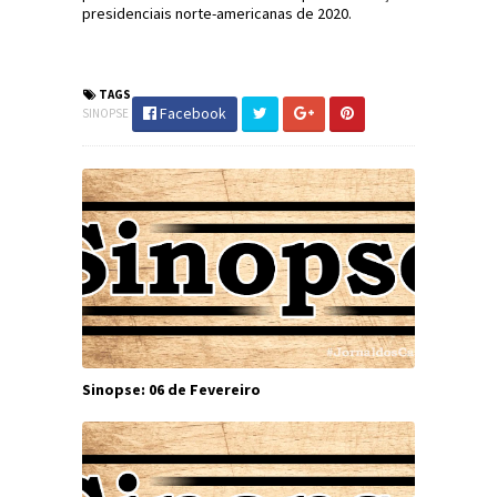
presidenciais norte-americanas de 2020.
#Sinopse #JdC #JornaldosCanyons
TAGS
Facebook
SINOPSE
Sinopse: 06 de Fevereiro