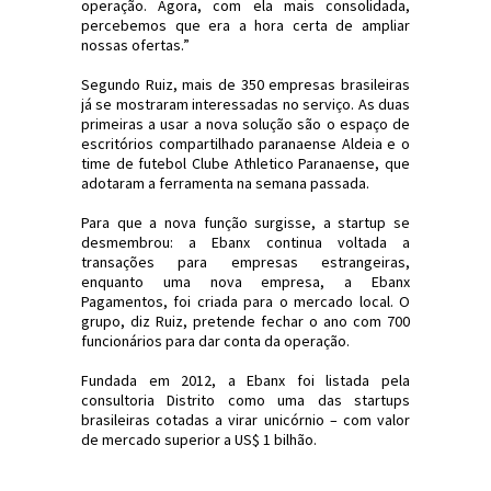
operação. Agora, com ela mais consolidada,
percebemos que era a hora certa de ampliar
nossas ofertas.”
Segundo Ruiz, mais de 350 empresas brasileiras
já se mostraram interessadas no serviço. As duas
primeiras a usar a nova solução são o espaço de
escritórios compartilhado paranaense Aldeia e o
time de futebol Clube Athletico Paranaense, que
adotaram a ferramenta na semana passada.
Para que a nova função surgisse, a startup se
desmembrou: a Ebanx continua voltada a
transações para empresas estrangeiras,
enquanto uma nova empresa, a Ebanx
Pagamentos, foi criada para o mercado local. O
grupo, diz Ruiz, pretende fechar o ano com 700
funcionários para dar conta da operação.
Fundada em 2012, a Ebanx foi listada pela
consultoria Distrito como uma das startups
brasileiras cotadas a virar unicórnio – com valor
de mercado superior a US$ 1 bilhão.
#Economia #Startup #Ebanx #JornaldosCanyons