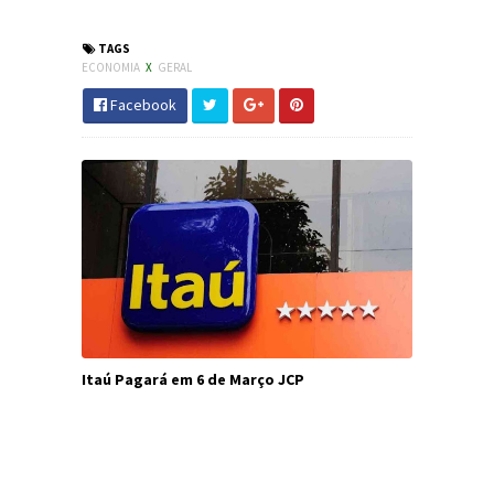
#JdC
TAGS
ECONOMIA
X
GERAL
Facebook
Itaú Pagará em 6 de Março JCP