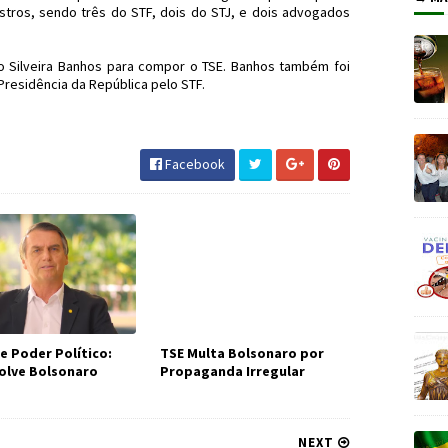
istros, sendo três do STF, dois do STJ, e dois advogados
 Silveira Banhos para compor o TSE. Banhos também foi
 Presidência da República pelo STF.
ça #TSE #JornaldosCanyons #JdC
Facebook
e Poder Político:
TSE Multa Bolsonaro por
olve Bolsonaro
Propaganda Irregular
NEXT