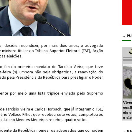
→ PU
o, decidiu reconduzir, por mais dois anos, o advogado
ministro titular do Tribunal Superior Eleitoral (TSE), órgão
das eleições.
o fim do primeiro mandato de Tarcísio Vieira, que teve
-feira (9). Embora não seja obrigatória, a renovação do
o pela Presidência da República para prestigiar o Poder
ente por meio uma lista tríplice enviada pelo Supremo
e Tarcísio Vieira e Carlos Horbach, que já integram o TSE,
rio Velloso Filho, que recebeu sete votos, completou os
ício Juliano Mendes Medeiros recebeu quatro votos.
esidente da República nomear os advogados que compõem
→ MA