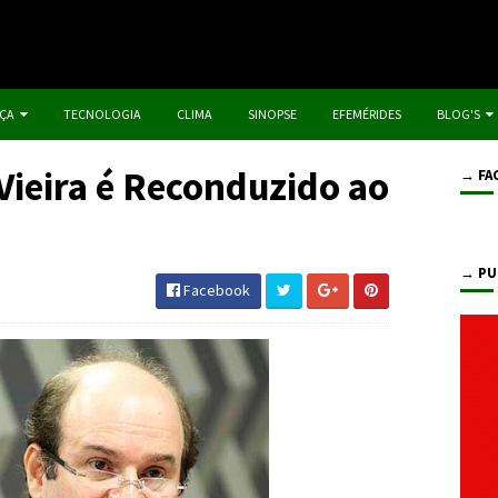
IÇA
TECNOLOGIA
CLIMA
SINOPSE
EFEMÉRIDES
BLOG'S
 Vieira é Reconduzido ao
→ FA
→ PU
Facebook