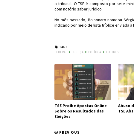
o tribunal. O TSE é composto por sete min
com notório saber jurídico.
No mês passado, Bolsonaro nomeou Sérgio
indicado por meio de lista tríplice enviada à
#Política #Justi
TAGS
FEDERAL
X
JUSTIÇA
X
POLÍTICA
X
TSE-TRESC
TSE Proíbe Apostas Online
Abuso d
Sobre os Resultados das
TSE Abs
Eleições
PREVIOUS