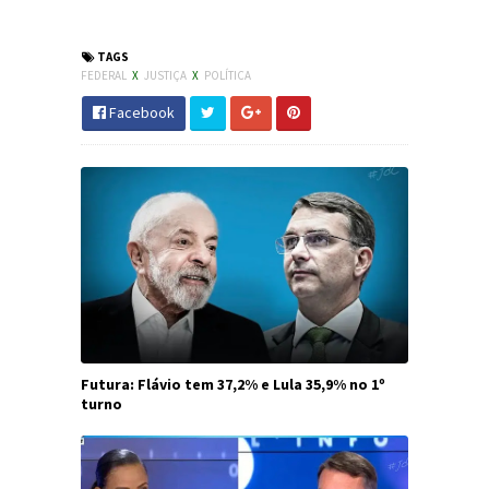
#Política #Justiça #JornaldosCanyons #JdC
TAGS
FEDERAL
X
JUSTIÇA
X
POLÍTICA
Facebook
Futura: Flávio tem 37,2% e Lula 35,9% no 1º
turno