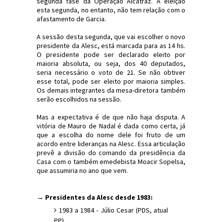
segunda fase da Operação Alcatraz. A eleição
esta segunda, no entanto, não tem relação com o
afastamento de Garcia.
A sessão desta segunda, que vai escolher o novo
presidente da Alesc, está marcada para as 14 hs.
O presidente pode ser declarado eleito por
maioria absoluta, ou seja, dos 40 deputados,
seria necessário o voto de 21. Se não obtiver
esse total, pode ser eleito por maioria simples.
Os demais integrantes da mesa-diretora também
serão escolhidos na sessão.
Mas a expectativa é de que não haja disputa. A
vitória de Mauro de Nadal é dada como certa, já
que a escolha do nome dele foi fruto de um
acordo entre lideranças na Alesc. Essa articulação
prevê a divisão do comando da presidência da
Casa com o também emedebista Moacir Sopelsa,
que assumiria no ano que vem.
→ Presidentes da Alesc desde 1983:
1983 a 1984 - Júlio Cesar (PDS, atual
PP)