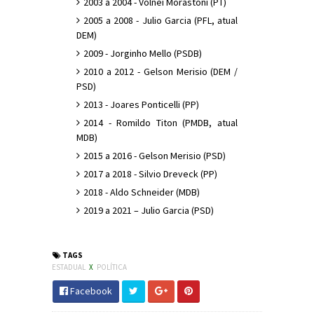
2003 a 2004 - Volnei Morastoni (PT)
2005 a 2008 - Julio Garcia (PFL, atual
DEM)
2009 - Jorginho Mello (PSDB)
2010 a 2012 - Gelson Merisio (DEM /
PSD)
2013 - Joares Ponticelli (PP)
2014 - Romildo Titon (PMDB, atual
MDB)
2015 a 2016 - Gelson Merisio (PSD)
2017 a 2018 - Silvio Dreveck (PP)
2018 - Aldo Schneider (MDB)
2019 a 2021 – Julio Garcia (PSD)
#Política #SC #Alesc #JornaldosCanyons #JdC
TAGS
ESTADUAL
X
POLÍTICA
Facebook