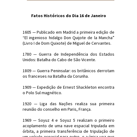
Fatos Históricos do Dia 16 de Janeiro
1605 — Publicado em Madrid a primeira edição de
“El ingenioso hidalgo Don Quijote de la Mancha”
(Livro I de Dom Quixote) de Miguel de Cervantes.
1780 — Guerra de Independência dos Estados
Unidos: Batalha do Cabo de São Vicente.
1809 — Guerra Peninsular: os britânicos derrotam
os franceses na Batalha da Corunha.
1909 — Expedição de Ernest Shackleton encontra
o Polo Sul magnético.
1920 — Liga das Nações realiza sua primeira
reunião do conselho em Paris, França.
1969 — Soyuz 4 e Soyuz 5 realizam o primeiro
acoplamento de uma nave espacial tripulada em
órbita, a primeira transferência de tripulação de
um veículo espacial para outro, e a única vez que