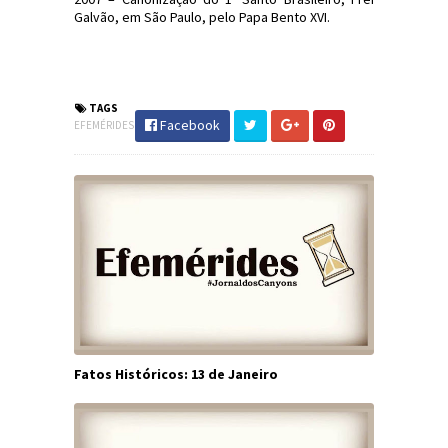
Galvão, em São Paulo, pelo Papa Bento XVI.
#Efemérides #FatosHistóricos
#JornaldosCanyons #JdC
TAGS
Facebook
EFEMÉRIDES
Fatos Históricos: 13 de Janeiro