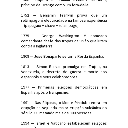
príncipe de Orange como um fora-da-lei.
1752 — Benjamin Franklin prova que um
relâmpago é electricidade na famosa experiência
– (papagaio + chave + relâmpago).
1775 — George Washington é nomeado
comandante chefe das tropas da União que lutam
contra a Inglaterra.
1808 — José Bonaparte se torna Rei da Espanha.
1813 — Simon Bolívar promulga em Trujillo, na
Venezuela, o decreto de guerra e morte aos
espanhóis e seus colaboradores.
1977 — Primeiras eleições democráticas em
Espanha após o franquismo.
1991 — Nas Filipinas, o Monte Pinatubo entra em
erupção na segunda maior erupção vulcânica do
século XX, matando mais de 800 pessoas.
1994 — Israel e Vaticano estabelecem relações