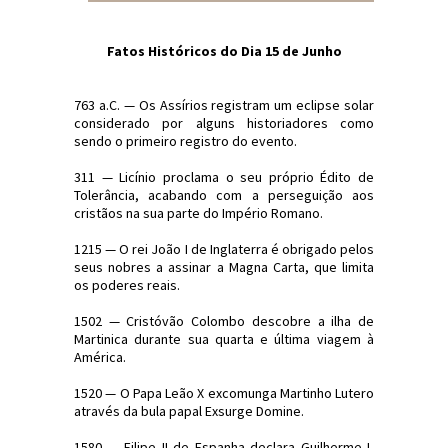
Fatos Históricos do Dia 15 de Junho
763 a.C. — Os Assírios registram um eclipse solar
considerado por alguns historiadores como
sendo o primeiro registro do evento.
311 — Licínio proclama o seu próprio Édito de
Tolerância, acabando com a perseguição aos
cristãos na sua parte do Império Romano.
1215 — O rei João I de Inglaterra é obrigado pelos
seus nobres a assinar a Magna Carta, que limita
os poderes reais.
1502 — Cristóvão Colombo descobre a ilha de
Martinica durante sua quarta e última viagem à
América.
1520 — O Papa Leão X excomunga Martinho Lutero
através da bula papal Exsurge Domine.
1580 — Filipe II de Espanha declara Guilherme I,