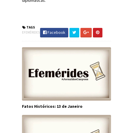
diplomáticas.
#Efemérides #FatosHistóricos
#JornaldosCanyons #JdC
TAGS
Facebook
EFEMÉRIDES
Fatos Históricos: 13 de Janeiro